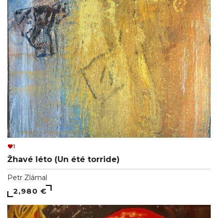
1
Žhavé léto (Un été torride)
Petr Zlámal
2,980 €