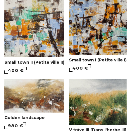
Small town I (Petite ville I)
Small town II (Petite ville II)
400 €
400 €
Golden landscape
980 €
V tráve III (Dans l'herbe III)