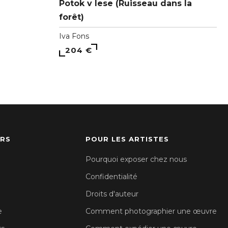
Potok v lese (Ruisseau dans la
forêt)
Iva Fons
204 €
URS
POUR LES ARTISTES
Pourquoi exposer chez nous
Confidentialité
Droits d'auteur
e
Comment photographier une œuvre