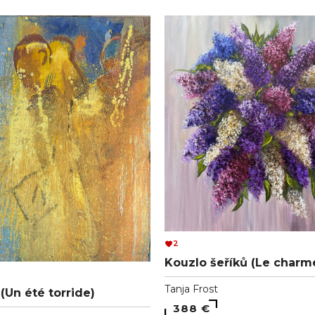
2
Kouzlo šeříků (Le charme
Tanja Frost
(Un été torride)
388 €