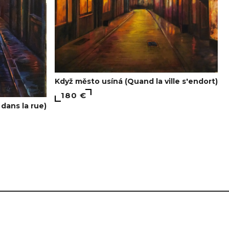
Když město usíná (Quand la ville s'endort)
180 €
 dans la rue)