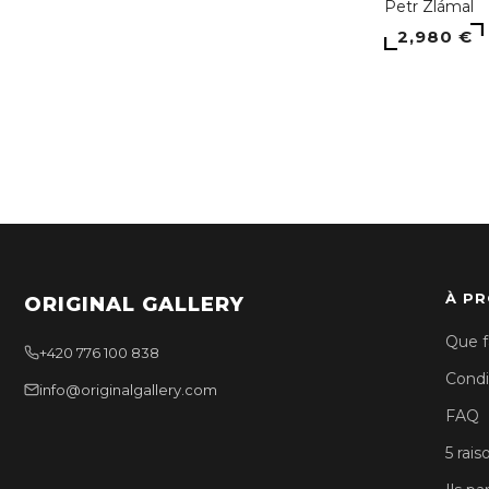
Petr Zlámal
2,980 €
À P
ORIGINAL GALLERY
Que f
+420 776 100 838
Condi
info@originalgallery.com
FAQ
5 rais