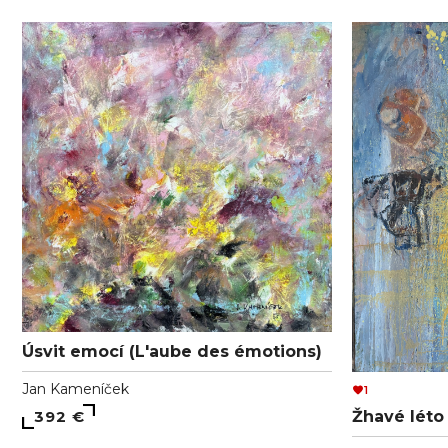
Úsvit emocí (L'aube des émotions)
Jan Kameníček
1
392 €
Žhavé léto 