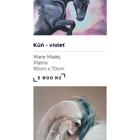
Kůň - violeť
Marie Madej
Plátno
90cm x 70cm
3 800 Kč