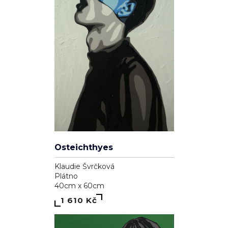
Osteichthyes
Klaudie Švrčková
Plátno
40cm x 60cm
1 610 Kč