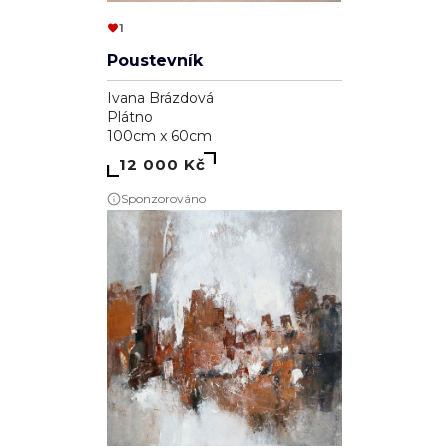
1
Poustevník
Ivana Brázdová
Plátno
100cm x 60cm
12 000 Kč
Sponzorováno