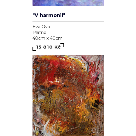
"V harmonii"
Eva Ova
Plátno
40cm x 40cm
15 810 Kč