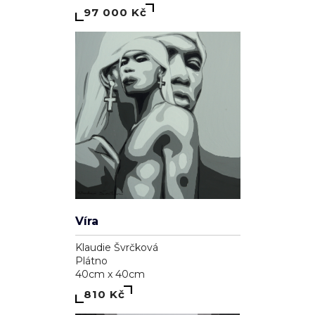
97 000 Kč
Víra
Klaudie Švrčková
Plátno
40cm x 40cm
810 Kč