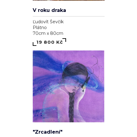
V roku draka
Ľudovít Ševčík
Plátno
70cm x 80cm
19 800 Kč
"Zrcadlení"