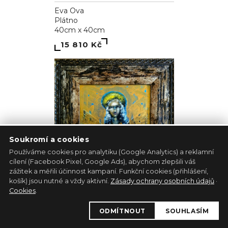
Eva Ova
Plátno
40cm x 40cm
15 810 Kč
Soukromí a cookies
Používáme cookies pro analytiku (Google Analytics) a reklamní
cílení (Facebook Pixel, Google Ads), abychom zlepšili váš
zážitek a měřili účinnost kampaní. Funkční cookies (přihlášení,
košík) jsou nutné a vždy aktivní.
Zásady ochrany osobních údajů
·
Cookies
.
Albínsky anjel
ODMÍTNOUT
SOUHLASÍM
Pavol Tarasovič
Jiný podklad