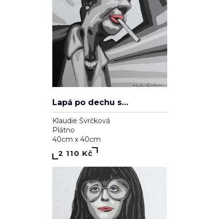
Lapá po dechu skrz zničené plíce
Klaudie Švrčková
Plátno
40cm x 40cm
2 110 Kč