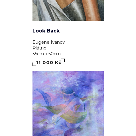
Look Back
Eugene Ivanov
Plátno
35cm x 50cm
11 000 Kč