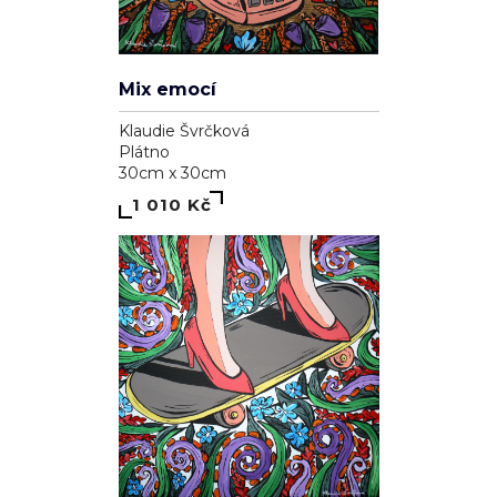
Mix emocí
Klaudie Švrčková
Plátno
30cm x 30cm
1 010 Kč