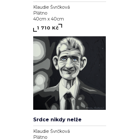
Klaudie Švrčková
Plátno
40cm x 40cm
1 710 Kč
Srdce nikdy nelže
Klaudie Švrčková
Plátno