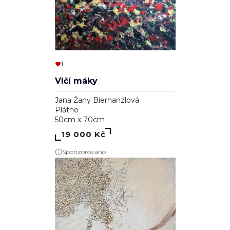
1
Vlčí máky
Jana Žany Bierhanzlová
Plátno
50cm x 70cm
19 000 Kč
Sponzorováno