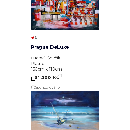
2
Prague DeLuxe
Ľudovít Ševčík
Plátno
150cm x 110cm
31 500 Kč
Sponzorováno