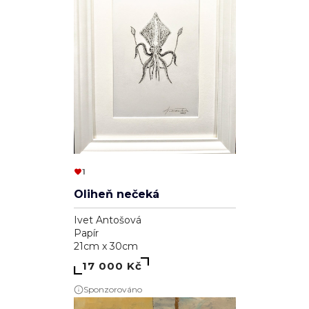
1
Oliheň nečeká
Ivet Antošová
Papír
21cm x 30cm
17 000 Kč
Sponzorováno