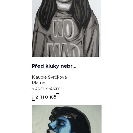
Před kluky nebrečím
Klaudie Švrčková
Plátno
40cm x 50cm
2 110 Kč