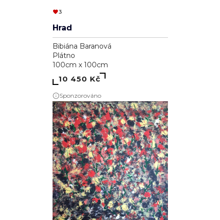
3
Hrad
Bibiána Baranová
Plátno
100cm x 100cm
10 450 Kč
Sponzorováno