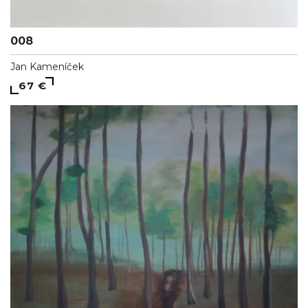
008
Jan Kameníček
67 €