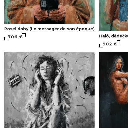
Posel doby (Le messager de son époque)
Haló, dědečku
706 €
902 €