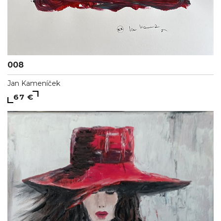
008
Jan Kameníček
67 €