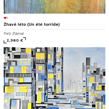
1
Žhavé léto (Un été torride)
Petr Zlámal
2,980 €