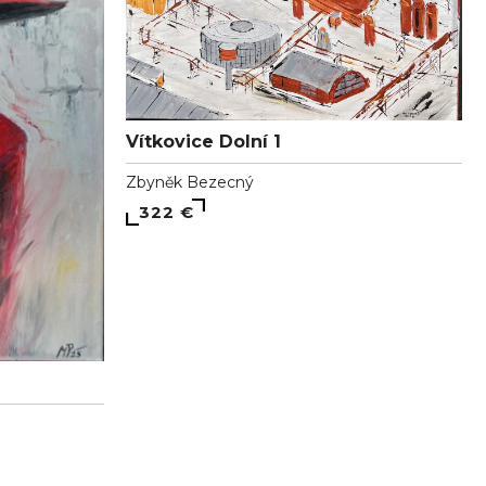
Vítkovice Dolní 1
Zbyněk Bezecný
322 €