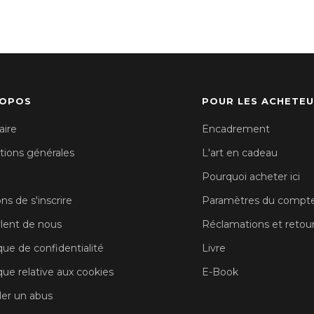
ROPOS
POUR LES ACHETE
aire
Encadrement
tions générales
L'art en cadeau
Pourquoi acheter ici
ons de s'inscrire
Paramètres du compt
arlent de nous
Réclamations et retou
que de confidentialité
Livre
ique relative aux cookies
E-Book
ler un abus