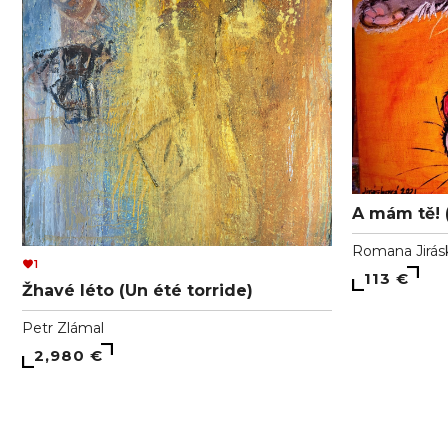
A mám tě! (
Romana Jirás
1
113 €
Žhavé léto (Un été torride)
Petr Zlámal
2,980 €