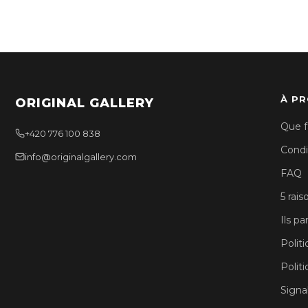
À P
ORIGINAL GALLERY
Que f
+420 776 100 838
Condi
info@originalgallery.com
FAQ
5 rais
Ils p
Politi
Polit
Signa