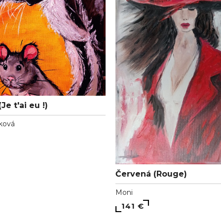
Je t'ai eu !)
ková
Červená (Rouge)
Moni
141 €