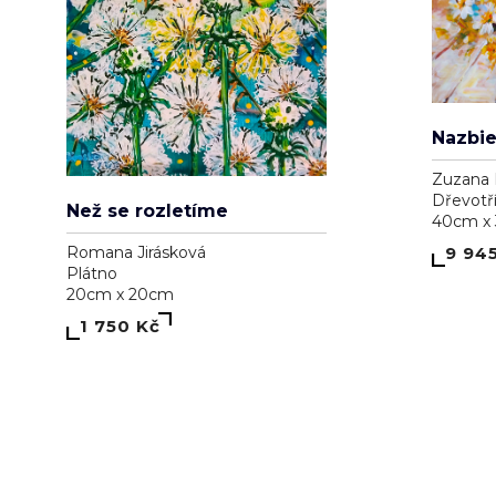
Zuzana 
Dřevotř
Než se rozletíme
40cm x
9 94
Romana Jirásková
Plátno
20cm x 20cm
1 750 Kč