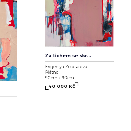
Za tichem se skrývá hluk
Evgeniya Zolotareva
Plátno
90cm x 90cm
40 000 Kč