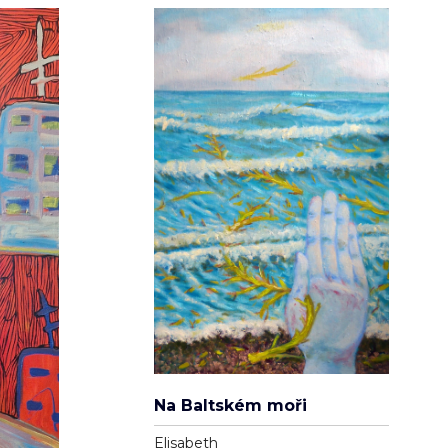
Na Baltském moři
Elisabeth
Dřevotříska / MDF
49cm x 80cm
3 900 Kč