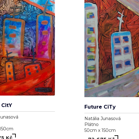
 CitY
Future CiTy
Junasová
Natália Junasová
Plátno
 150cm
50cm x 150cm
75 Kč
72 675 Kč