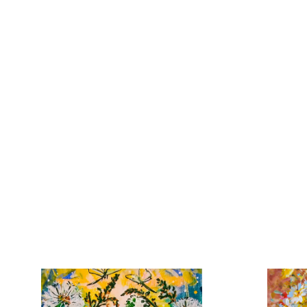
Plátno
80cm x
2
13 0
Dotek slunce
Michala Jirousková
Plátno
80cm x 100cm
16 000 Kč