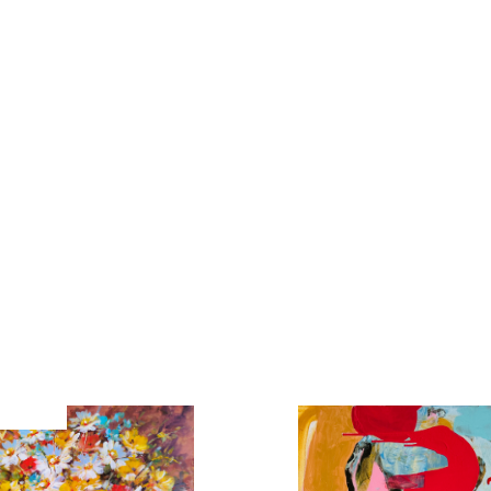
Kamila Hajdušková
Dřevo
 60cm
50cm x 40cm
00 Kč
28 000 Kč
Nazbierané pri západe slnka