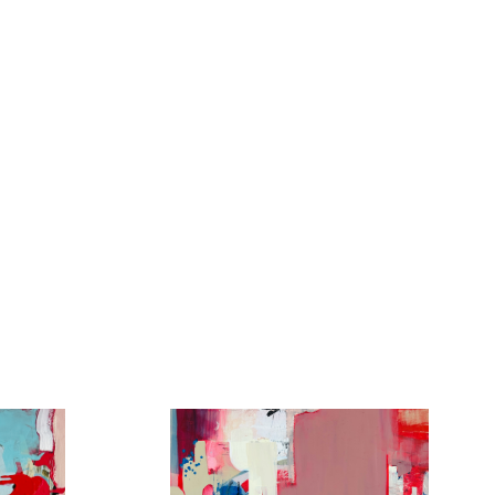
Jan Stehlík
Plátno
30cm x 30cm
3 500 Kč