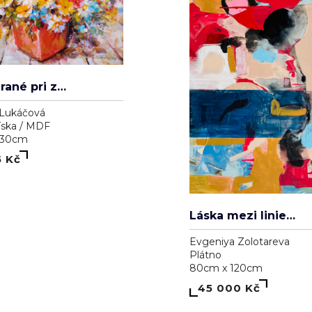
Lukáčová
íska / MDF
 30cm
5 Kč
Láska mezi liniemi
Evgeniya Zolotareva
Plátno
80cm x 120cm
45 000 Kč