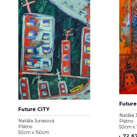
Future
Future CiTY
Natália 
Natália Junasová
Plátno
Plátno
50cm x
50cm x 150cm
72 6
72 675 Kč