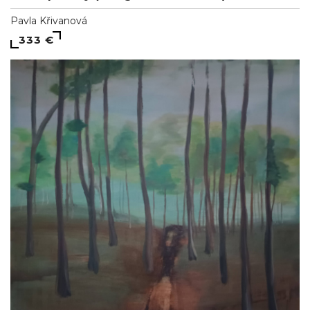
Pavla Křivanová
333 €