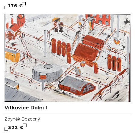
176 €
Vítkovice Dolní 1
Zbyněk Bezecný
322 €