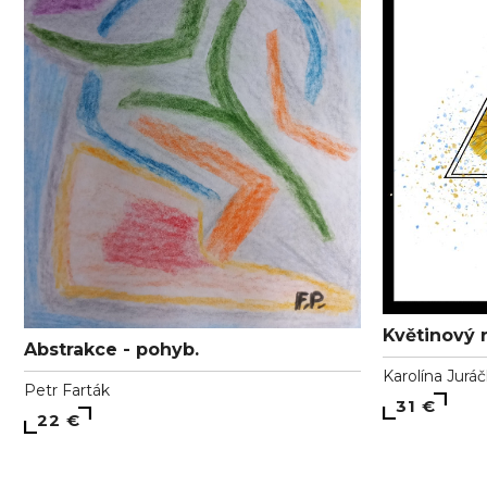
Květinový 
Abstrakce - pohyb.
Karolína Jurá
Petr Farták
31 €
22 €