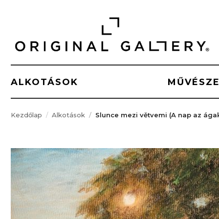
ALKOTÁSOK
MŰVÉSZ
Kezdőlap
Alkotások
Slunce mezi větvemi (A nap az ágak