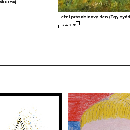
sákutca)
Letní prázdninový den (Egy nyár
243 €