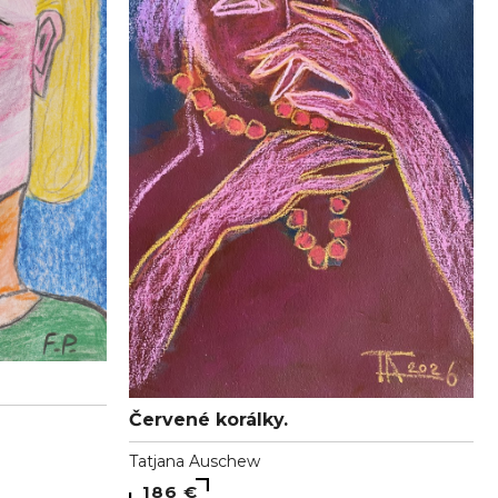
Červené korálky.
Tatjana Auschew
186 €