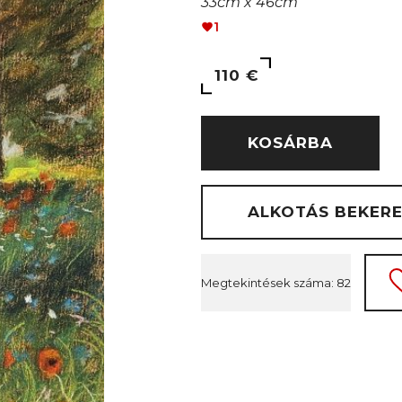
33cm x 46cm
1
110 €
KOSÁRBA
ALKOTÁS BEKER
Megtekintések száma: 82