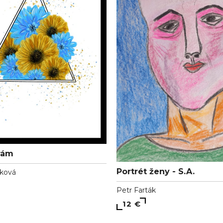
rám
Portrét ženy - S.A.
čková
Petr Farták
12 €