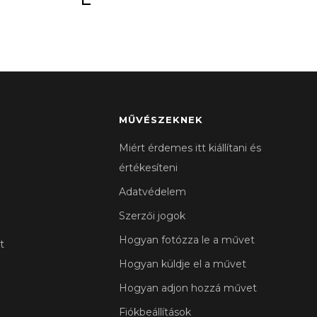
MŰVÉSZEKNEK
Miért érdemes itt kiállítani és
értékesíteni
Adatvédelem
Szerzői jogok
Hogyan fotózza le a művet
t
Hogyan küldje el a művet
Hogyan adjon hozzá művet
Fiókbeállítások