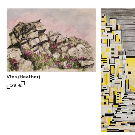
Vřes (Heather)
59 €