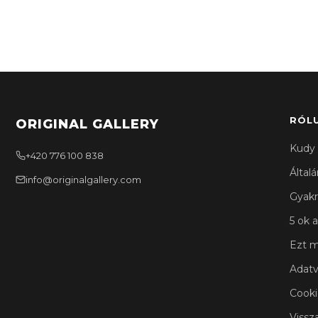
RÓL
ORIGINAL GALLERY
Kudy 
+420 776 100 838
Által
info@originalgallery.com
Gyakr
5 ok a
Ezt m
Adatv
Cooki
Vissz