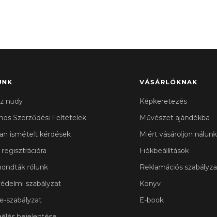
UNK
VÁSÁRLÓKNAK
z nudy
Képkeretezés
ános Szerződési Feltételek
Művészet ajándékba
an ismételt kérdések
Miért vásároljon nálunk
 regisztrációra
Fiókbeállítások
ondták rólunk
Reklamációs szabályza
édelmi szabályzat
Könyv
e-szabályzat
E-book
aélés bejelentése