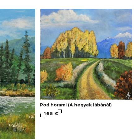
Pod horami (A hegyek lábánál)
165 €