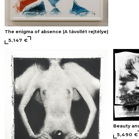
The enigma of absence (A távollét rejtélye)
5,147 €
Beauty and
5,490 €