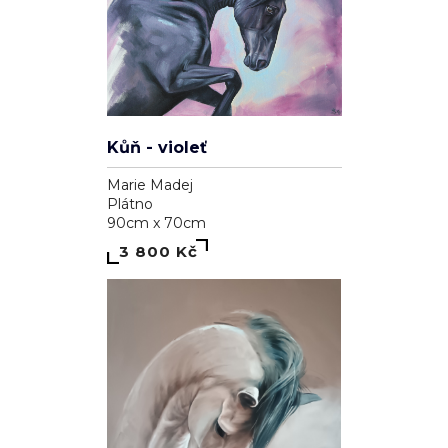
Kůň - violeť
Marie Madej
Plátno
90cm x 70cm
3 800 Kč