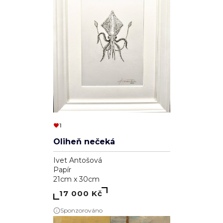
1
Oliheň nečeká
Ivet Antošová
Papír
21cm x 30cm
17 000 Kč
Sponzorováno