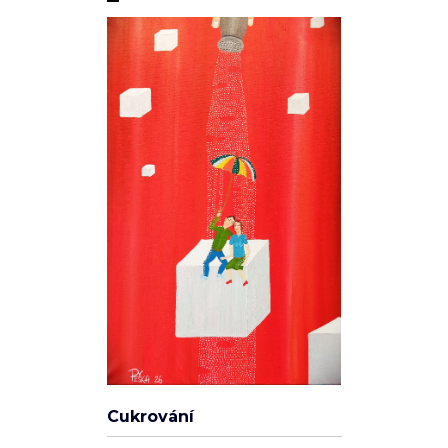
Soukromí a cookies
Používáme cookies pro analytiku (Google Analytics) a reklamní
cílení (Facebook Pixel, Google Ads), abychom zlepšili váš
zážitek a měřili účinnost kampaní. Funkční cookies (přihlášení,
košík) jsou nutné a vždy aktivní.
Zásady ochrany osobních údajů
·
Cookies
.
Cukrování
ODMÍTNOUT
SOUHLASÍM