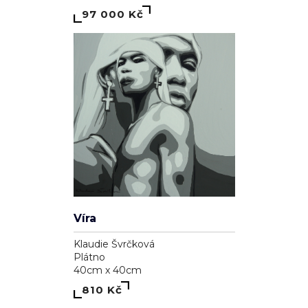
97 000 Kč
Víra
Klaudie Švrčková
Plátno
40cm x 40cm
810 Kč