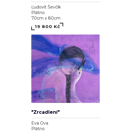
Ľudovít Ševčík
Plátno
70cm x 80cm
19 800 Kč
"Zrcadlení"
Eva Ova
Plátno