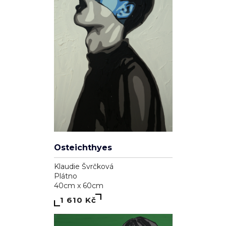
Osteichthyes
Klaudie Švrčková
Plátno
40cm x 60cm
1 610 Kč