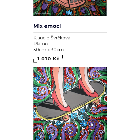
Mix emocí
Klaudie Švrčková
Plátno
30cm x 30cm
1 010 Kč