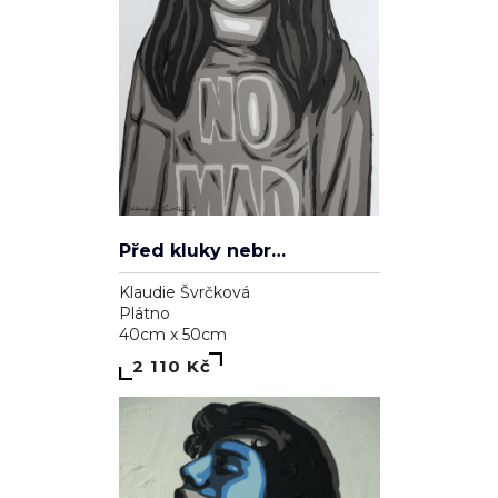
Před kluky nebrečím
Klaudie Švrčková
Plátno
40cm x 50cm
2 110 Kč