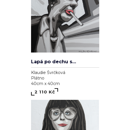
Lapá po dechu skrz zničené plíce
Klaudie Švrčková
Plátno
40cm x 40cm
2 110 Kč