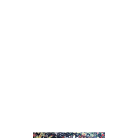
3
Hrad
Bibiána Baranová
Plátno
100cm x 100cm
10 450 Kč
Sponzorováno