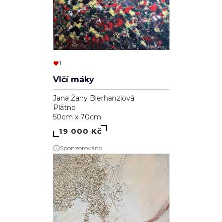
1
Vlčí máky
Jana Žany Bierhanzlová
Plátno
50cm x 70cm
19 000 Kč
Sponzorováno