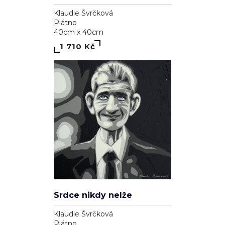
Klaudie Švrčková
Plátno
40cm x 40cm
1 710 Kč
Srdce nikdy nelže
Klaudie Švrčková
Plátno