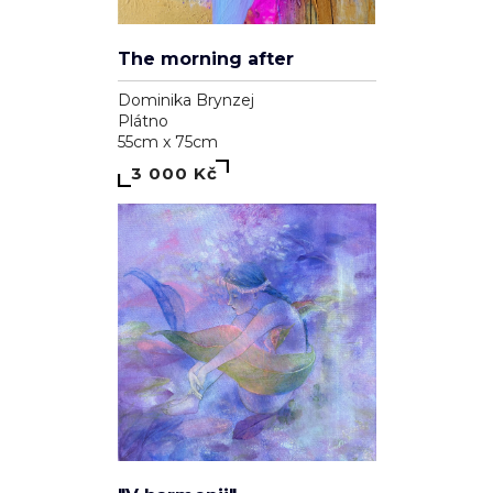
The morning after
Dominika Brynzej
Plátno
55cm x 75cm
3 000 Kč
"V harmonii"