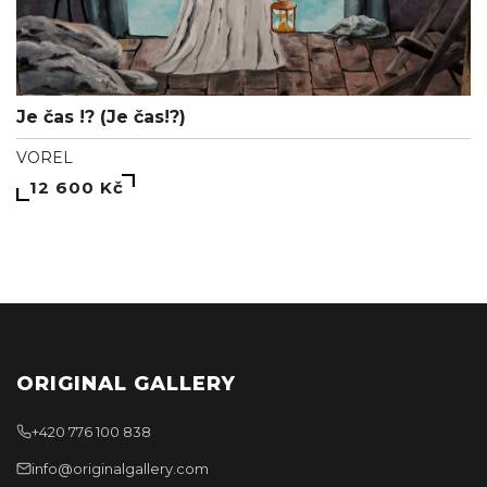
Je čas !? (Je čas!?)
VOREL
12 600 Kč
ORIGINAL GALLERY
+420 776 100 838
info@originalgallery.com