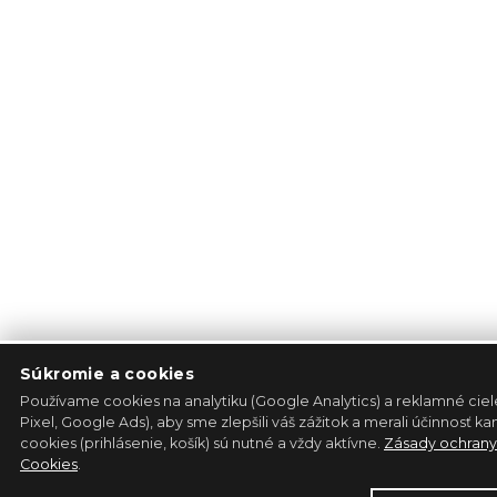
Súkromie a cookies
Používame cookies na analytiku (Google Analytics) a reklamné cie
Pixel, Google Ads), aby sme zlepšili váš zážitok a merali účinnosť 
cookies (prihlásenie, košík) sú nutné a vždy aktívne.
Zásady ochrany
Cookies
.