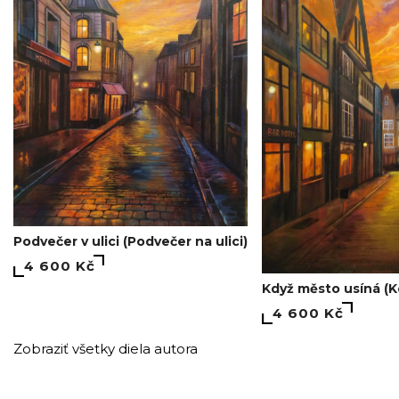
Podvečer v ulici (Podvečer na ulici)
4 600 Kč
Když město usíná (
4 600 Kč
Zobraziť všetky diela autora