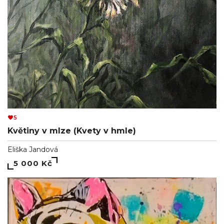
5
Květiny v mlze (Kvety v hmle)
Eliška Jandová
5 000 Kč