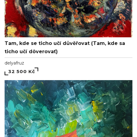
Tam, kde se ticho učí důvěřovat (Tam, kde sa
ticho učí dôverovať)
delyafruz
32 500 Kč