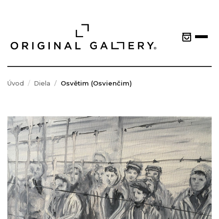
Úvod
Diela
Osvětim (Osvienčim)