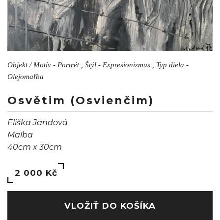
Objekt / Motív - Portrét , Štýl - Expresionizmus , Typ diela -
Olejomaľba
Osvětim (Osvienčim)
Eliška Jandová
Maľba
40cm x 30cm
2 000 Kč
VLOŽIŤ DO KOŠÍKA