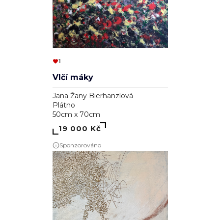
1
Vlčí máky
Jana Žany Bierhanzlová
Plátno
50cm x 70cm
19 000 Kč
Sponzorováno