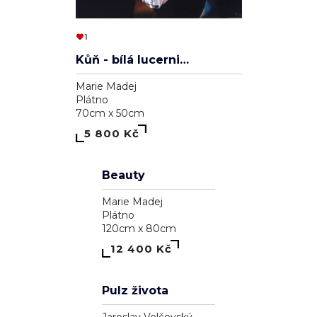
Astrálna bytosť, ktorá má cnosť
Pavol Tarasovič
Dřevo
15cm x 74cm