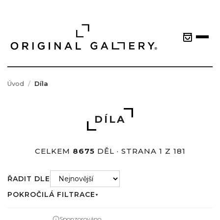
Úvod
Díla
DÍLA
CELKEM
8675
DĚL · STRANA 1 Z 181
ŘADIT DLE
POKROČILÁ FILTRACE
▼
Sponzorováno