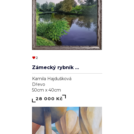
2
Zámecký rybník v Lednici
Kamila Hajdušková
Dřevo
50cm x 40cm
28 000 Kč