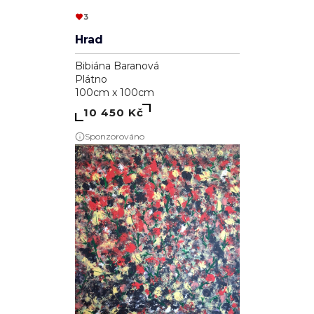
3
Hrad
Bibiána Baranová
Plátno
100cm x 100cm
10 450 Kč
Sponzorováno