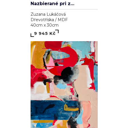
Nazbierané pri západe slnka
Zuzana Lukáčová
Dřevotříska / MDF
40cm x 30cm
9 945 Kč