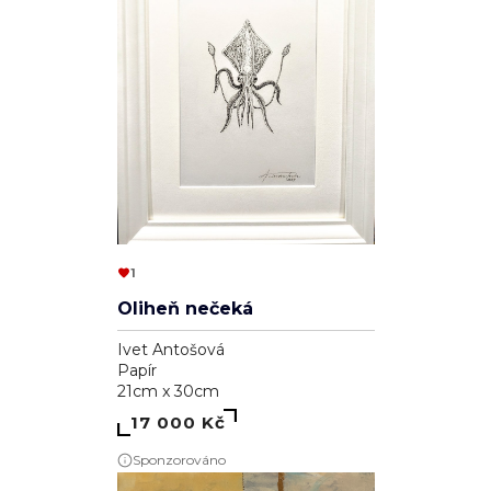
1
Oliheň nečeká
Ivet Antošová
Papír
21cm x 30cm
17 000 Kč
Sponzorováno