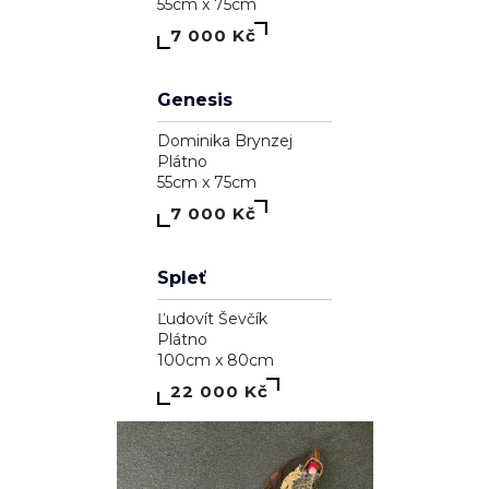
A garden inside me
Dominika Brynzej
Plátno
55cm x 75cm
7 000 Kč