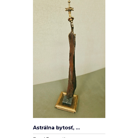
Spleť
Ľudovít Ševčík
Plátno
100cm x 80cm
22 000 Kč