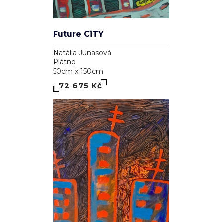
Future CiTY
Natália Junasová
Plátno
50cm x 150cm
72 675 Kč