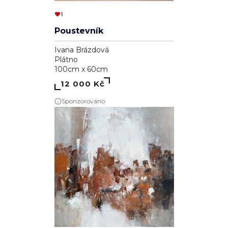
1
Poustevník
Ivana Brázdová
Plátno
100cm x 60cm
12 000 Kč
Sponzorováno