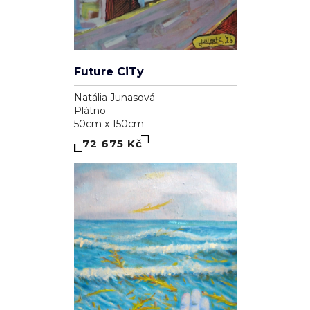
Future CiTy
Natália Junasová
Plátno
50cm x 150cm
72 675 Kč