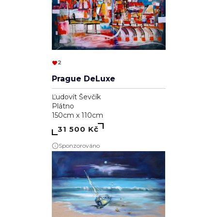
2
Prague DeLuxe
Ľudovít Ševčík
Plátno
150cm x 110cm
31 500 Kč
Sponzorováno