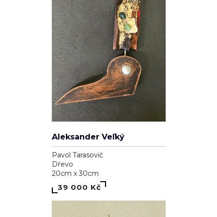
Genesis
Dominika Brynzej
Plátno
55cm x 75cm
7 000 Kč