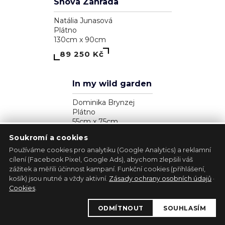
Zjavenie archanjela
Pavol Tarasovič
Dřevo
17cm x 35cm
39 300 Kč
Soukromí a cookies
Používáme cookies pro analytiku (Google Analytics) a reklamní
cílení (Facebook Pixel, Google Ads), abychom zlepšili váš
zážitek a měřili účinnost kampaní. Funkční cookies (přihlášení,
1
košík) jsou nutné a vždy aktivní.
Zásady ochrany osobních údajů
·
Kůň - bílá lucernička
Cookies
.
Marie Madej
ODMÍTNOUT
SOUHLASÍM
Plátno