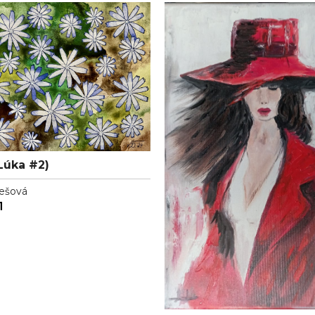
Lúka #2)
ešová