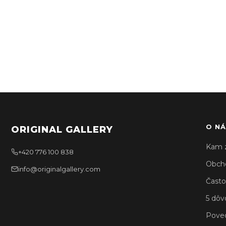
O NÁ
ORIGINAL GALLERY
Kam 
+420 776 100 838
Obch
info@originalgallery.com
Často
5 dôv
Poved