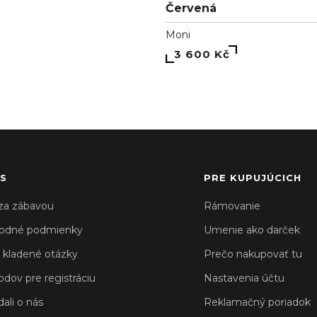
Červená
Moni
3 600 Kč
S
PRE KUPUJÚCICH
za zábavou
Rámovanie
odné podmienky
Umenie ako darček
 kladené otázky
Prečo nakupovať tu
odov pre registráciu
Nastavenia účtu
ali o nás
Reklamačný poriadok