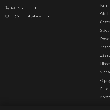
Kam 
+420 776 100 838
Obch
info@originalgallery.com
Často
5 dôv
Poved
Zásad
Zásad
Hláse
Videá
O pro
Fotog
Konta