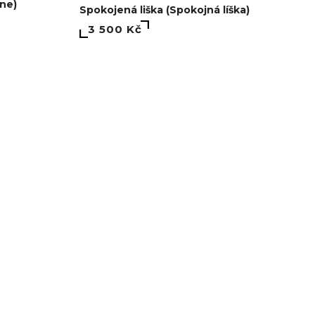
óne)
Spokojená liška (Spokojná líška)
3 500 Kč