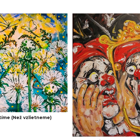
tíme (Než vzlietneme)