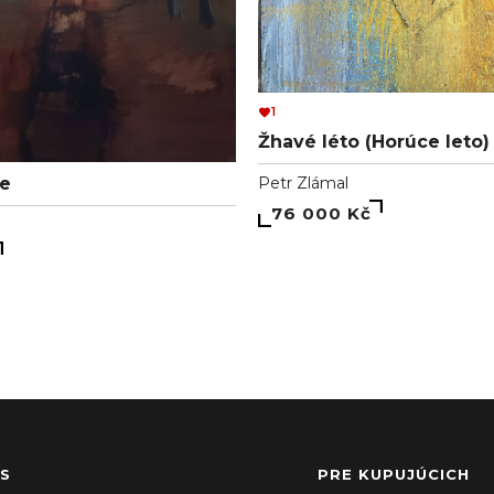
1
Žhavé léto (Horúce leto)
se
Petr Zlámal
76 000 Kč
S
PRE KUPUJÚCICH