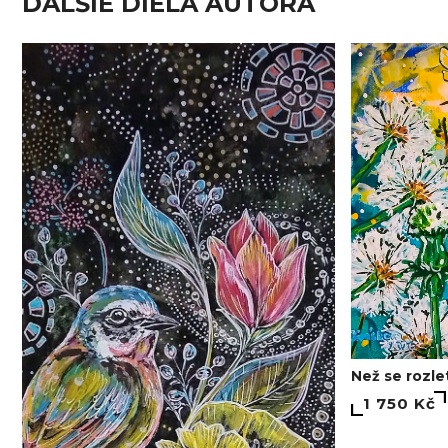
ĎALŠIE DIELA AUTORA
Než se rozle
1 750 Kč