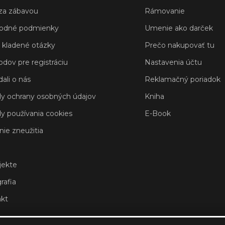
za zábavou
Rámovanie
odné podmienky
Umenie ako darček
 kladené otázky
Prečo nakupovať tu
odov pre registráciu
Nastavenia účtu
ali o nás
Reklamačný poriadok
y ochrany osobných údajov
Kniha
y používania cookies
E-Book
nie zneužitia
jekte
rafia
kt