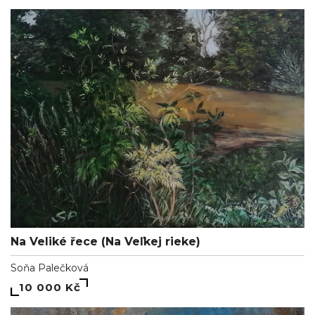
Na Veliké řece (Na Veľkej rieke)
Soňa Palečková
10 000 Kč