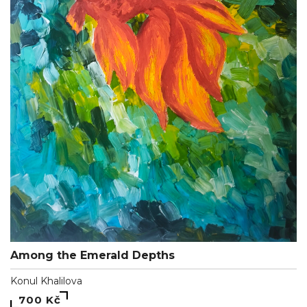
Among the Emerald Depths
Konul Khalilova
700 Kč