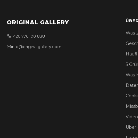
ÜBER
ORIGINAL GALLERY
Was z
+420 776 100 838
Gesc
info@originalgallery.com
Häufi
5 Grü
Was 
Daten
Cooki
Missb
Video
Über 
Fotog