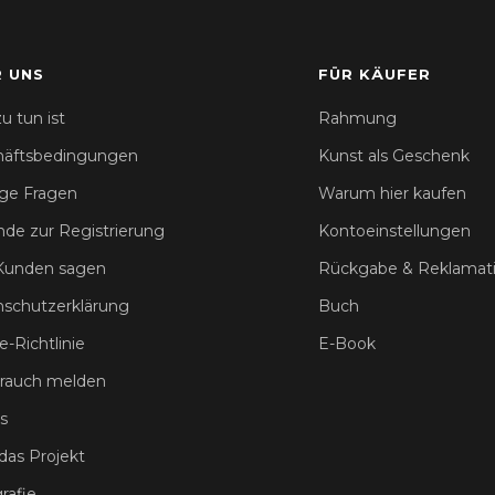
 UNS
FÜR KÄUFER
u tun ist
Rahmung
häftsbedingungen
Kunst als Geschenk
ge Fragen
Warum hier kaufen
nde zur Registrierung
Kontoeinstellungen
Kunden sagen
Rückgabe & Reklamat
schutzerklärung
Buch
e-Richtlinie
E-Book
rauch melden
s
das Projekt
rafie