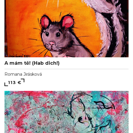
A mám tě! (Hab dich!)
Romana Jirásková
113 €