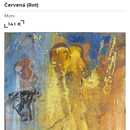
Červená (Rot)
Moni
141 €