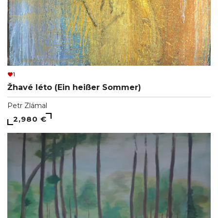
1
Žhavé léto (Ein heißer Sommer)
Petr Zlámal
2,980 €