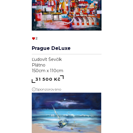
2
Prague DeLuxe
Ľudovít Ševčík
Plátno
150cm x 110cm
31 500 Kč
Sponzorováno