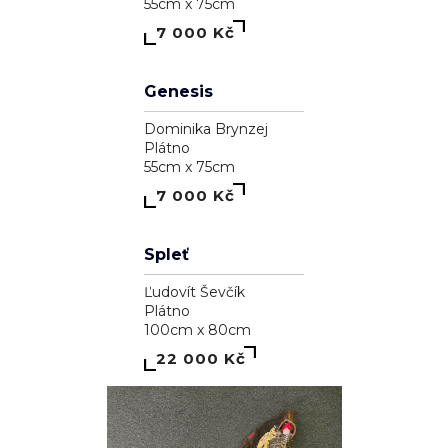
A garden inside me
Dominika Brynzej
Plátno
55cm x 75cm
7 000 Kč