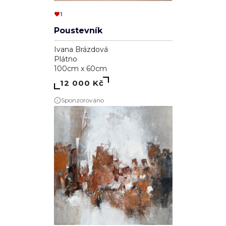
1
Poustevník
Ivana Brázdová
Plátno
100cm x 60cm
12 000 Kč
Sponzorováno