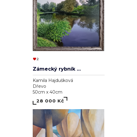
2
Zámecký rybník v Lednici
Kamila Hajdušková
Dřevo
50cm x 40cm
28 000 Kč