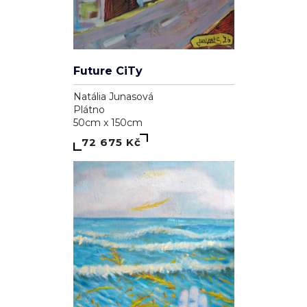
Future CiTy
Natália Junasová
Plátno
50cm x 150cm
72 675 Kč