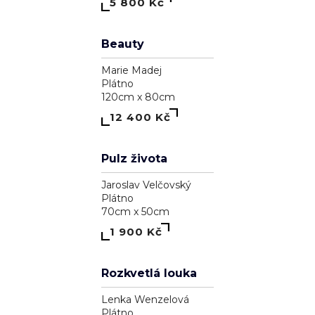
Astrálna bytosť, ktorá má cnosť
Pavol Tarasovič
Dřevo
15cm x 74cm