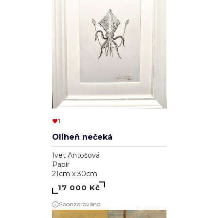
1
Oliheň nečeká
Ivet Antošová
Papír
21cm x 30cm
17 000 Kč
Sponzorováno