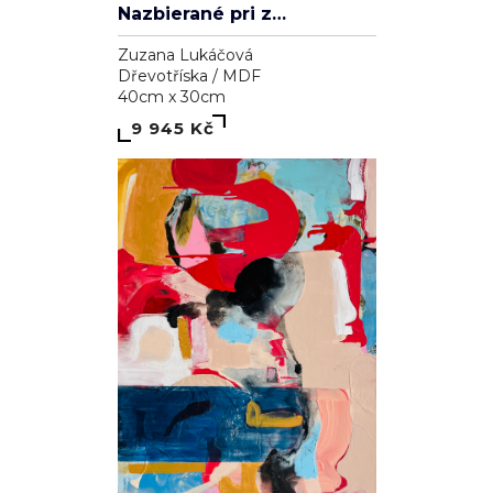
Nazbierané pri západe slnka
Zuzana Lukáčová
Dřevotříska / MDF
40cm x 30cm
9 945 Kč