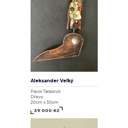
Genesis
Dominika Brynzej
Plátno
55cm x 75cm
7 000 Kč