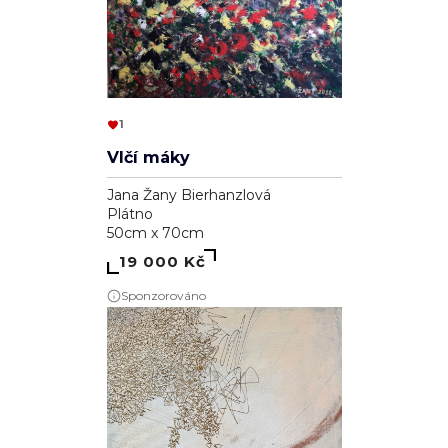
1
Vlčí máky
Jana Žany Bierhanzlová
Plátno
50cm x 70cm
19 000 Kč
Sponzorováno