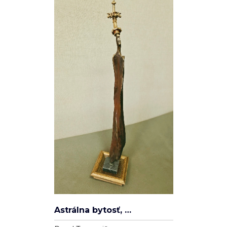
Spleť
Ľudovít Ševčík
Plátno
100cm x 80cm
22 000 Kč