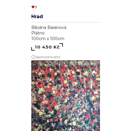
3
Hrad
Bibiána Baranová
Plátno
100cm x 100cm
10 450 Kč
Sponzorováno