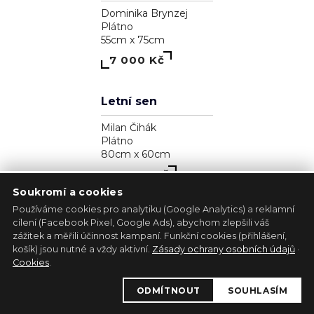
Zjavenie archanjela
Pavol Tarasovič
Dřevo
17cm x 35cm
39 300 Kč
Soukromí a cookies
Používáme cookies pro analytiku (Google Analytics) a reklamní
cílení (Facebook Pixel, Google Ads), abychom zlepšili váš
zážitek a měřili účinnost kampaní. Funkční cookies (přihlášení,
1
košík) jsou nutné a vždy aktivní.
Zásady ochrany osobních údajů
·
Kůň - bílá lucernička
Cookies
.
Marie Madej
ODMÍTNOUT
SOUHLASÍM
Plátno