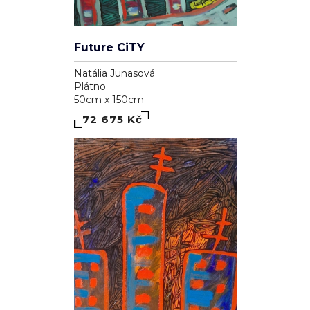
Future CiTY
Natália Junasová
Plátno
50cm x 150cm
72 675 Kč