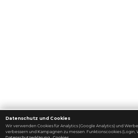
Datenschutz und Cookies
Wir verwenden Cookies für Analytics (Google Analytics) und Werbes
verbessern und Kampagnen zu messen. Funktionscookies (Login, Wa
Datenschutzerklärung
·
Cookies
.