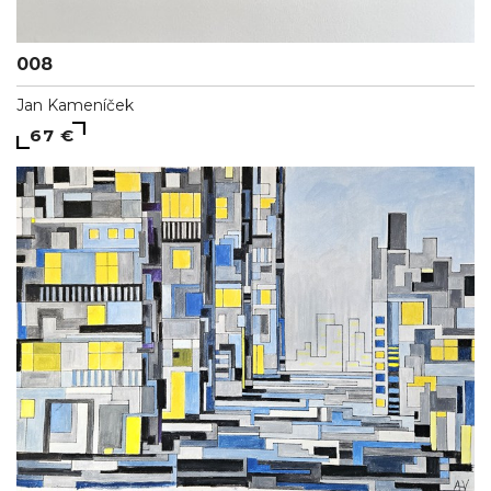
008
Jan Kameníček
67 €