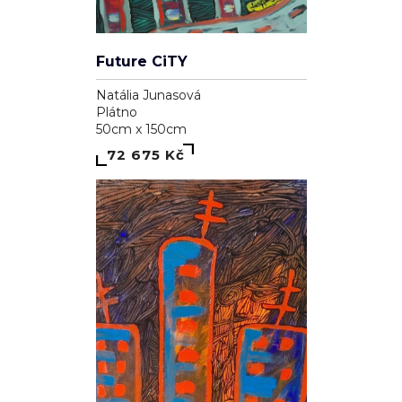
Future CiTY
Natália Junasová
Plátno
50cm x 150cm
72 675 Kč