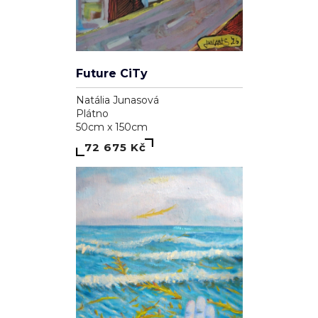
Future CiTy
Natália Junasová
Plátno
50cm x 150cm
72 675 Kč