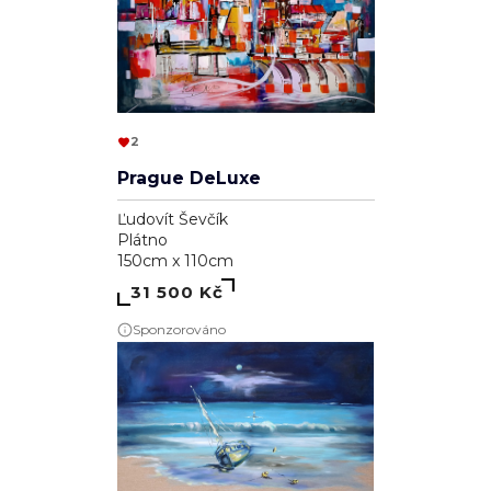
2
Prague DeLuxe
Ľudovít Ševčík
Plátno
150cm x 110cm
31 500 Kč
Sponzorováno