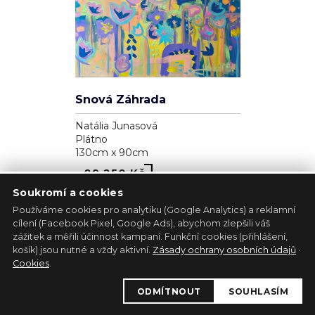
Zjavenie archanjela
Pavol Tarasovič
Dřevo
17cm x 35cm
39 300 Kč
Soukromí a cookies
Používáme cookies pro analytiku (Google Analytics) a reklamní
cílení (Facebook Pixel, Google Ads), abychom zlepšili váš
zážitek a měřili účinnost kampaní. Funkční cookies (přihlášení,
1
košík) jsou nutné a vždy aktivní.
Zásady ochrany osobních údajů
·
Kůň - bílá lucernička
Cookies
.
Marie Madej
ODMÍTNOUT
SOUHLASÍM
Plátno