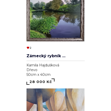
2
Zámecký rybník v Lednici
Kamila Hajdušková
Dřevo
50cm x 40cm
28 000 Kč