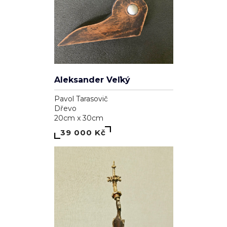
Spleť
Ľudovít Ševčík
Plátno
100cm x 80cm
22 000 Kč