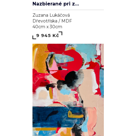
Nazbierané pri západe slnka
Zuzana Lukáčová
Dřevotříska / MDF
40cm x 30cm
9 945 Kč