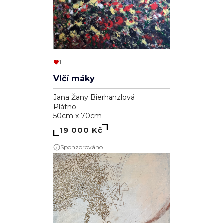
1
Vlčí máky
Jana Žany Bierhanzlová
Plátno
50cm x 70cm
19 000 Kč
Sponzorováno