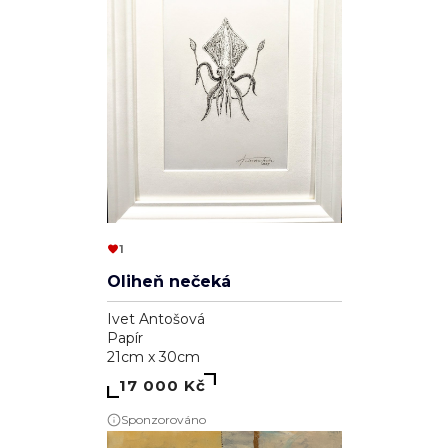
1
Oliheň nečeká
Ivet Antošová
Papír
21cm x 30cm
17 000 Kč
Sponzorováno