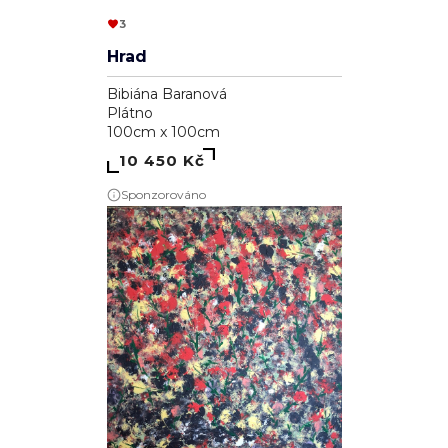
3
Hrad
Bibiána Baranová
Plátno
100cm x 100cm
10 450 Kč
Sponzorováno