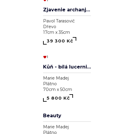
Astrálna bytosť, ktorá má cnosť
Pavol Tarasovič
Dřevo
15cm x 74cm