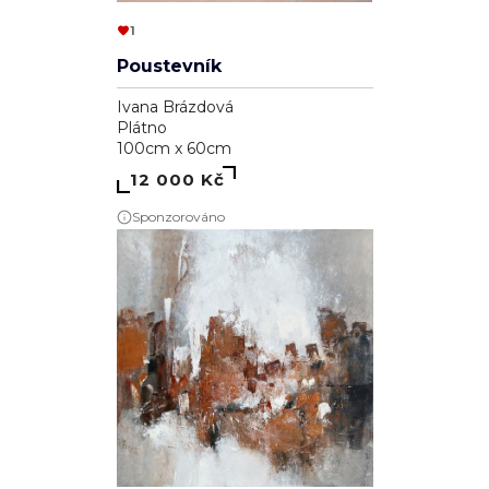
1
Poustevník
Ivana Brázdová
Plátno
100cm x 60cm
12 000 Kč
Sponzorováno