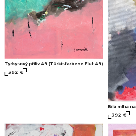
Tyrkysový příliv 49 (Türkisfarbene Flut 49)
392 €
Bílá mlha n
392 €