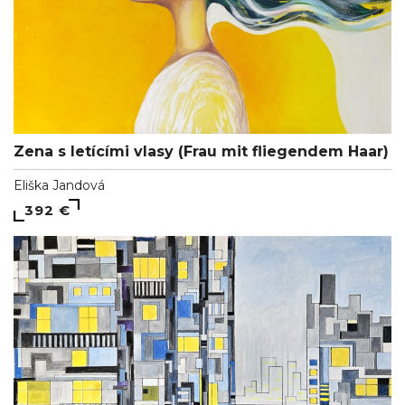
Zena s letícími vlasy (Frau mit fliegendem Haar)
Eliška Jandová
392 €