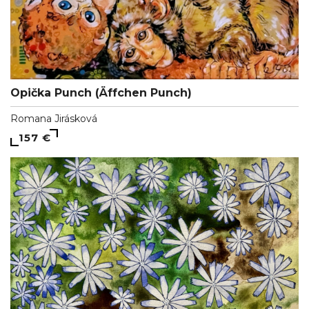
Opička Punch (Äffchen Punch)
Romana Jirásková
157 €