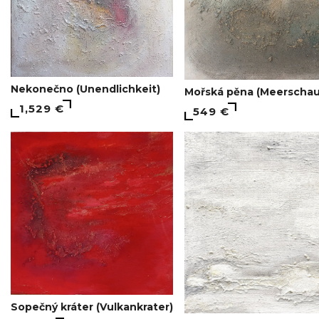
Nekonečno (Unendlichkeit)
Mořská pěna (Meerscha
1,529 €
549 €
Sopečný kráter (Vulkankrater)