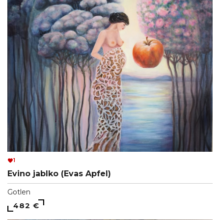
1
Evino jablko (Evas Apfel)
Gotlen
482 €