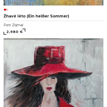
1
Žhavé léto (Ein heißer Sommer)
Petr Zlámal
2,980 €