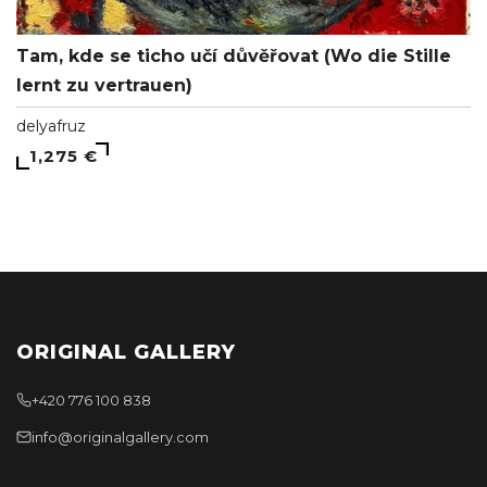
Tam, kde se ticho učí důvěřovat (Wo die Stille
lernt zu vertrauen)
delyafruz
1,275 €
ORIGINAL GALLERY
+420 776 100 838
info@originalgallery.com