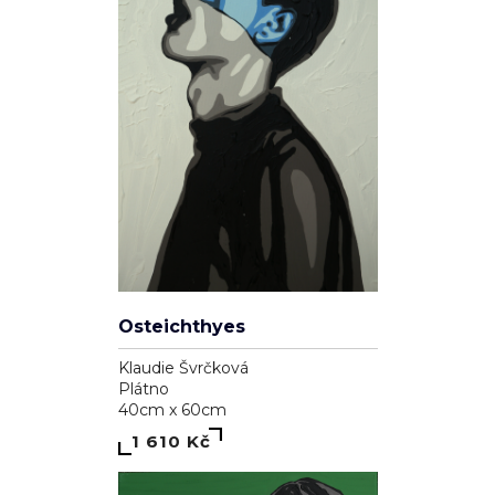
Osteichthyes
Klaudie Švrčková
Plátno
40cm x 60cm
1 610 Kč