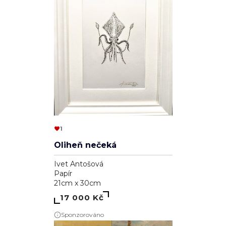
1
Oliheň nečeká
Ivet Antošová
Papír
21cm x 30cm
17 000 Kč
Sponzorováno