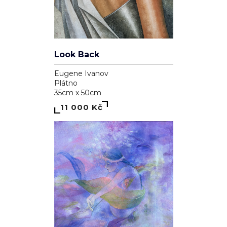
Look Back
Eugene Ivanov
Plátno
35cm x 50cm
11 000 Kč