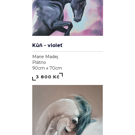
Kůň - violeť
Marie Madej
Plátno
90cm x 70cm
3 800 Kč