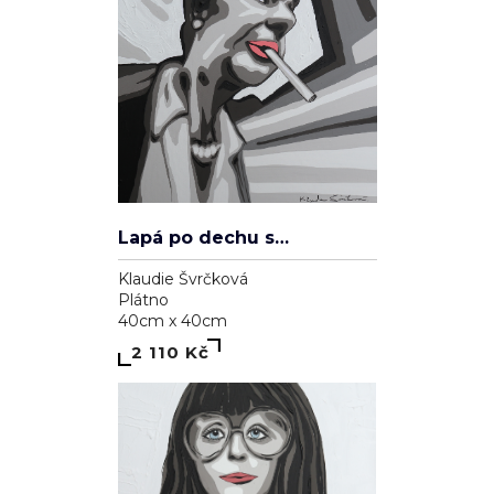
Lapá po dechu skrz zničené plíce
Klaudie Švrčková
Plátno
40cm x 40cm
2 110 Kč