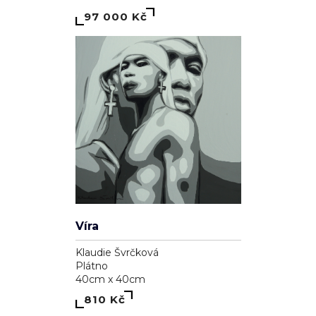
97 000 Kč
Víra
Klaudie Švrčková
Plátno
40cm x 40cm
810 Kč