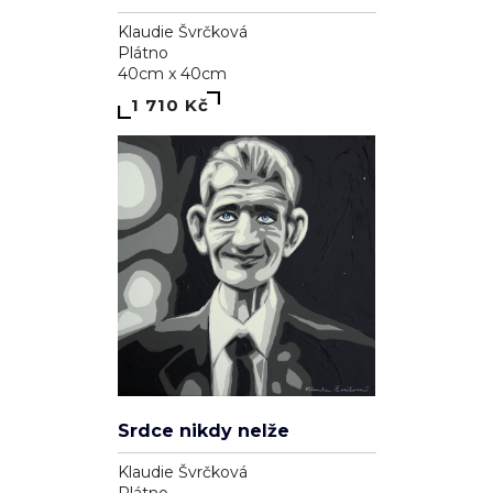
Klaudie Švrčková
Plátno
40cm x 40cm
1 710 Kč
Srdce nikdy nelže
Klaudie Švrčková
Plátno