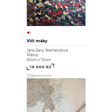
1
Vlčí máky
Jana Žany Bierhanzlová
Plátno
50cm x 70cm
19 000 Kč
Sponzorováno