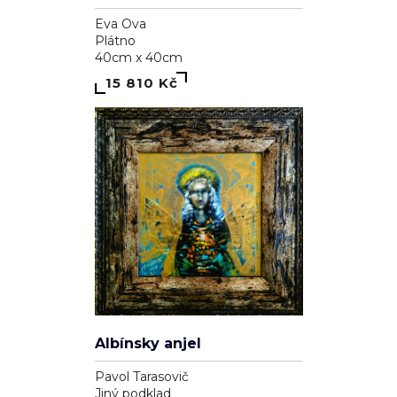
Eva Ova
Plátno
40cm x 40cm
15 810 Kč
Soukromí a cookies
Používáme cookies pro analytiku (Google Analytics) a reklamní
cílení (Facebook Pixel, Google Ads), abychom zlepšili váš
zážitek a měřili účinnost kampaní. Funkční cookies (přihlášení,
košík) jsou nutné a vždy aktivní.
Zásady ochrany osobních údajů
·
Cookies
.
Albínsky anjel
ODMÍTNOUT
SOUHLASÍM
Pavol Tarasovič
Jiný podklad