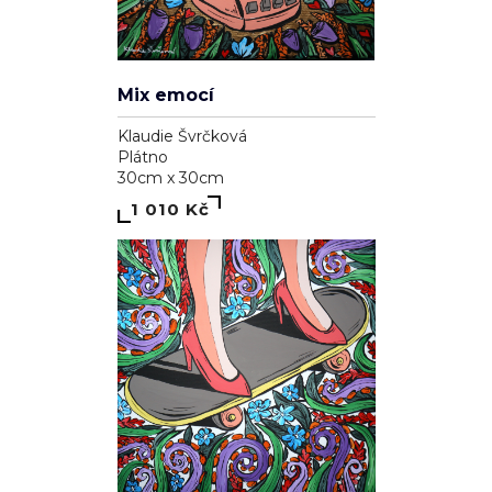
Mix emocí
Klaudie Švrčková
Plátno
30cm x 30cm
1 010 Kč