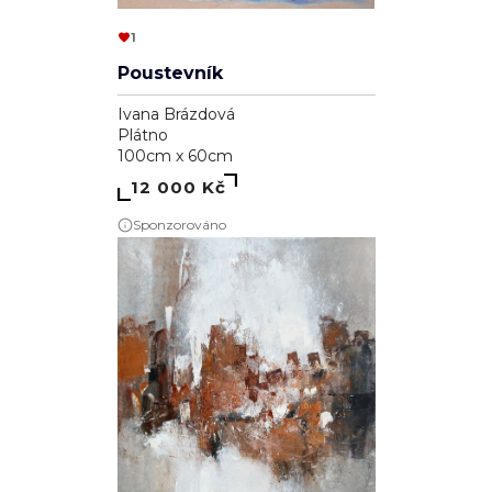
1
Poustevník
Ivana Brázdová
Plátno
100cm x 60cm
12 000 Kč
Sponzorováno