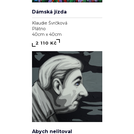
Dámská jízda
Klaudie Švrčková
Plátno
40cm x 40cm
2 110 Kč
Abych nelitoval