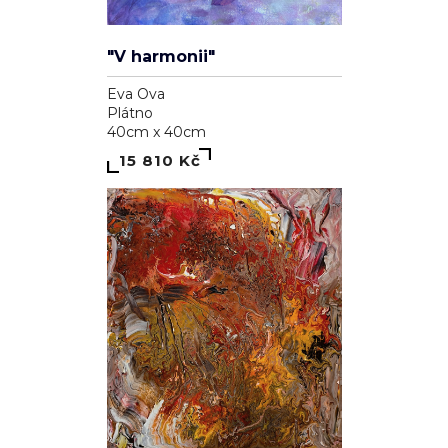
"V harmonii"
Eva Ova
Plátno
40cm x 40cm
15 810 Kč