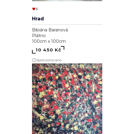
3
Hrad
Bibiána Baranová
Plátno
100cm x 100cm
10 450 Kč
Sponzorováno