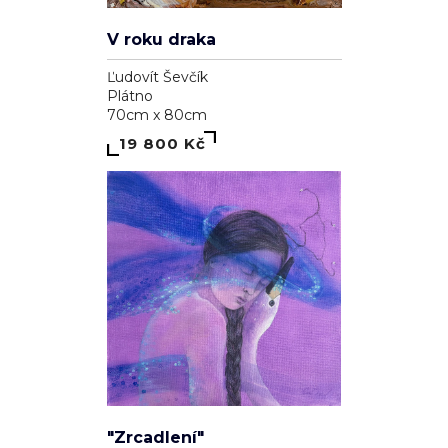
V roku draka
Ľudovít Ševčík
Plátno
70cm x 80cm
19 800 Kč
"Zrcadlení"