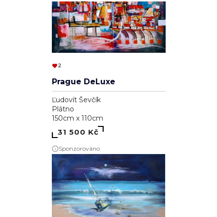
2
Prague DeLuxe
Ľudovít Ševčík
Plátno
150cm x 110cm
31 500 Kč
Sponzorováno