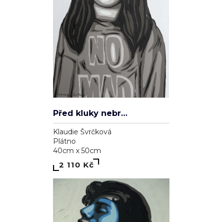
Před kluky nebrečím
Klaudie Švrčková
Plátno
40cm x 50cm
2 110 Kč