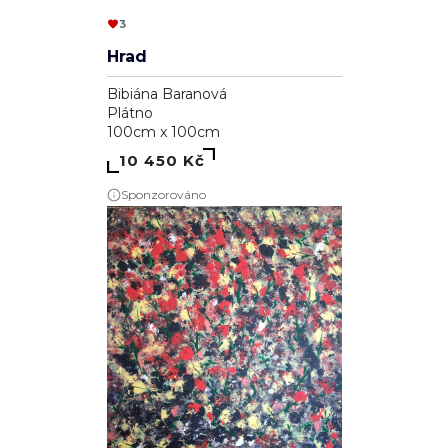
3
Hrad
Bibiána Baranová
Plátno
100cm x 100cm
10 450 Kč
Sponzorováno