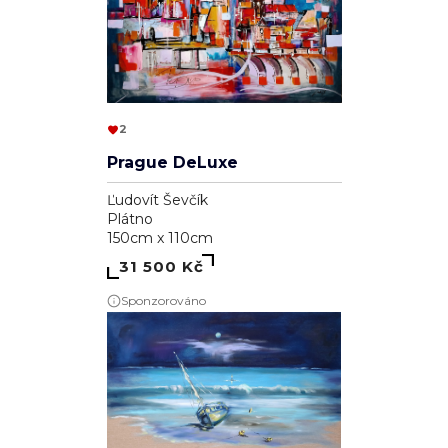
2
Prague DeLuxe
Ľudovít Ševčík
Plátno
150cm x 110cm
31 500 Kč
Sponzorováno