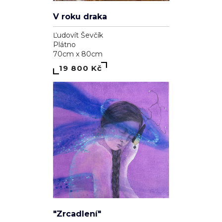
V roku draka
Ľudovít Ševčík
Plátno
70cm x 80cm
19 800 Kč
"Zrcadlení"