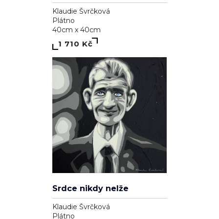
Klaudie Švrčková
Plátno
40cm x 40cm
1 710 Kč
Srdce nikdy nelže
Klaudie Švrčková
Plátno