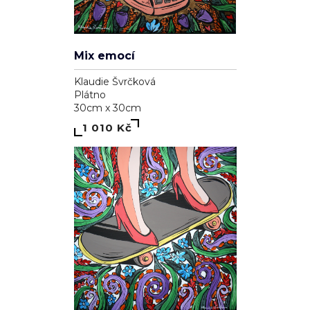
Mix emocí
Klaudie Švrčková
Plátno
30cm x 30cm
1 010 Kč