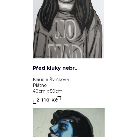
Před kluky nebrečím
Klaudie Švrčková
Plátno
40cm x 50cm
2 110 Kč