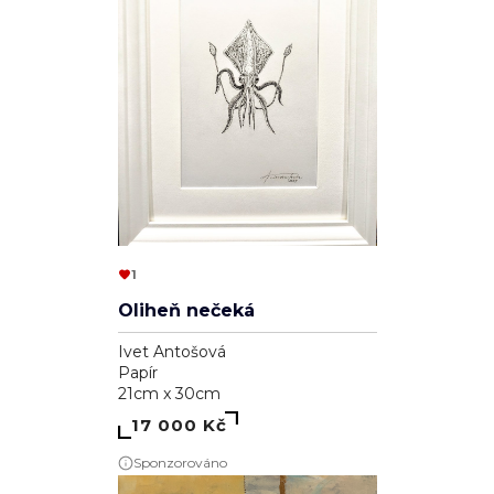
1
Oliheň nečeká
Ivet Antošová
Papír
21cm x 30cm
17 000 Kč
Sponzorováno