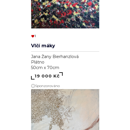
1
Vlčí máky
Jana Žany Bierhanzlová
Plátno
50cm x 70cm
19 000 Kč
Sponzorováno