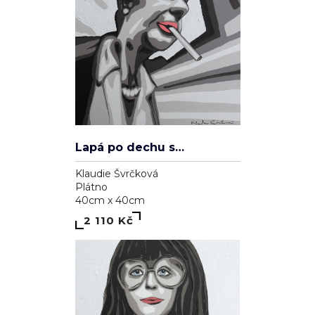
Lapá po dechu skrz zničené plíce
Klaudie Švrčková
Plátno
40cm x 40cm
2 110 Kč