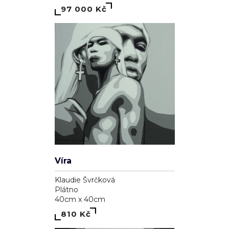
97 000 Kč
Víra
Klaudie Švrčková
Plátno
40cm x 40cm
810 Kč