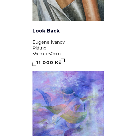
Look Back
Eugene Ivanov
Plátno
35cm x 50cm
11 000 Kč