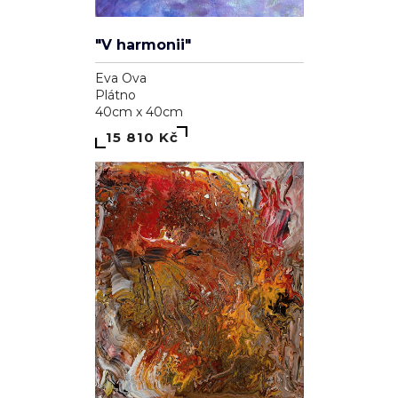
"V harmonii"
Eva Ova
Plátno
40cm x 40cm
15 810 Kč