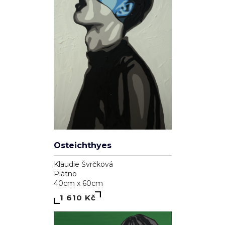
Osteichthyes
Klaudie Švrčková
Plátno
40cm x 60cm
1 610 Kč