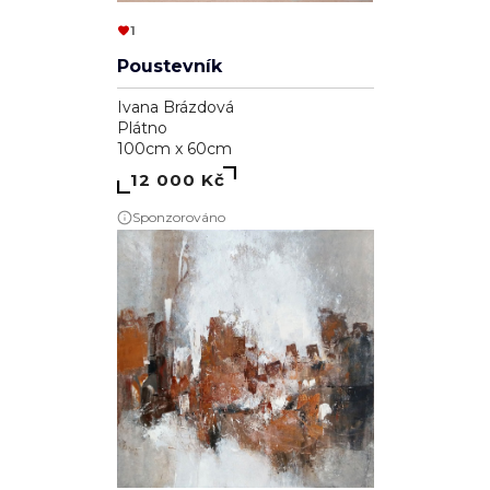
1
Poustevník
Ivana Brázdová
Plátno
100cm x 60cm
12 000 Kč
Sponzorováno