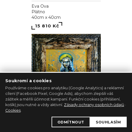
Eva Ova
Plátno
40cm x 40cm
15 810 Kč
Soukromí a cookies
Používáme cookies pro analytiku (Google Analytics) a reklamní
cílení (Facebook Pixel, Google Ads), abychom zlepšili váš
zážitek a měřili účinnost kampaní. Funkční cookies (přihlášení,
košík) jsou nutné a vždy aktivní.
Zásady ochrany osobních údajů
·
Cookies
.
Albínsky anjel
ODMÍTNOUT
SOUHLASÍM
Pavol Tarasovič
Jiný podklad