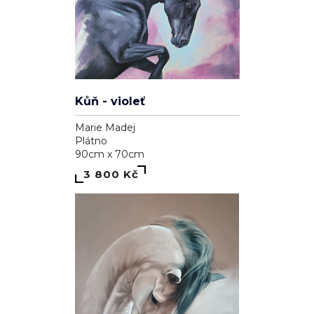
Kůň - violeť
Marie Madej
Plátno
90cm x 70cm
3 800 Kč