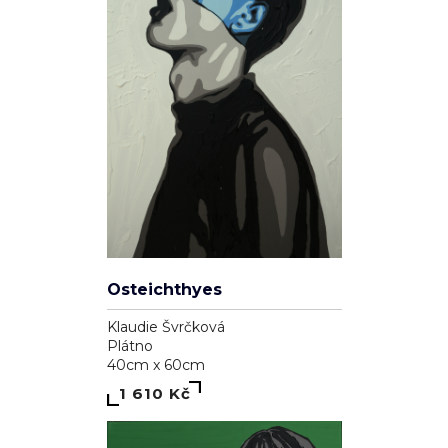
Osteichthyes
Klaudie Švrčková
Plátno
40cm x 60cm
1 610 Kč