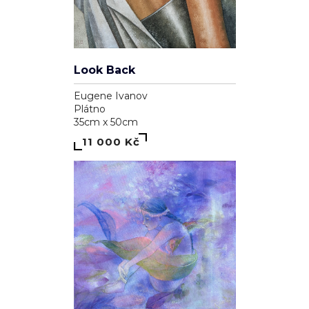
Look Back
Eugene Ivanov
Plátno
35cm x 50cm
11 000 Kč