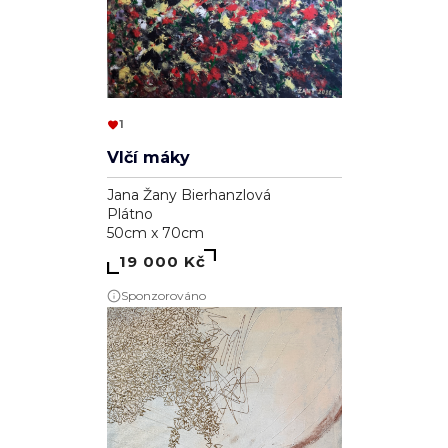
1
Vlčí máky
Jana Žany Bierhanzlová
Plátno
50cm x 70cm
19 000 Kč
Sponzorováno