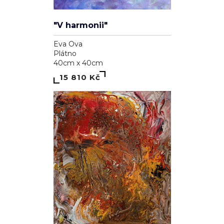
"V harmonii"
Eva Ova
Plátno
40cm x 40cm
15 810 Kč