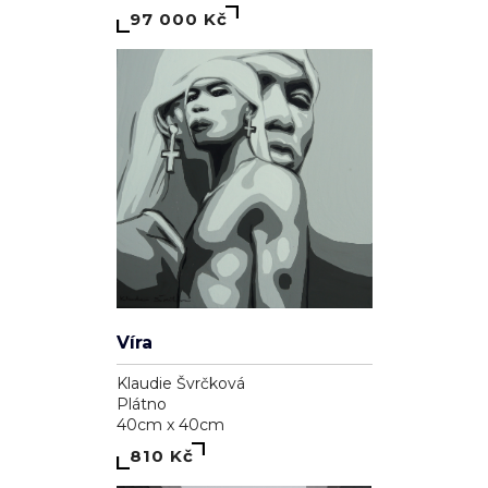
97 000 Kč
Víra
Klaudie Švrčková
Plátno
40cm x 40cm
810 Kč