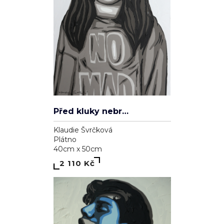
Před kluky nebrečím
Klaudie Švrčková
Plátno
40cm x 50cm
2 110 Kč