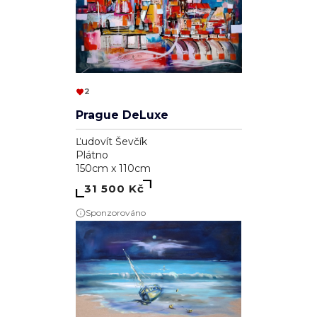
2
Prague DeLuxe
Ľudovít Ševčík
Plátno
150cm x 110cm
31 500 Kč
Sponzorováno