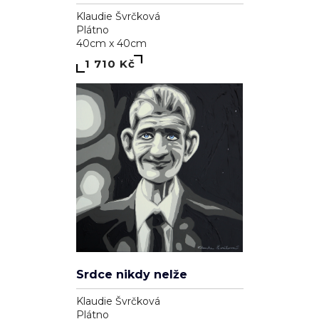
Klaudie Švrčková
Plátno
40cm x 40cm
1 710 Kč
Srdce nikdy nelže
Klaudie Švrčková
Plátno