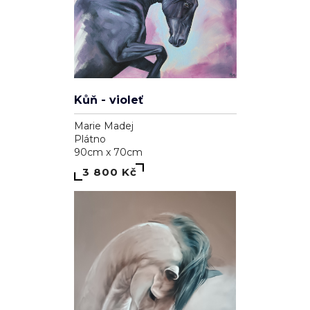
Kůň - violeť
Marie Madej
Plátno
90cm x 70cm
3 800 Kč