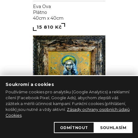
Eva Ova
Plátno
40cm x 40cm
15 810 Kč
Soukromí a cookies
Používáme cookies pro analytiku (Google Analytics) a reklamní
cílení (Facebook Pixel, Google Ads), abychom zlepšili váš
zážitek a měřili účinnost kampaní. Funkční cookies (přihlášení,
košík) jsou nutné a vždy aktivní.
Zásady ochrany osobních údajů
·
Cookies
.
Albínsky anjel
ODMÍTNOUT
SOUHLASÍM
Pavol Tarasovič
Jiný podklad