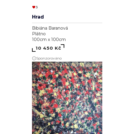
3
Hrad
Bibiána Baranová
Plátno
100cm x 100cm
10 450 Kč
Sponzorováno