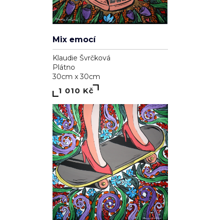
Mix emocí
Klaudie Švrčková
Plátno
30cm x 30cm
1 010 Kč