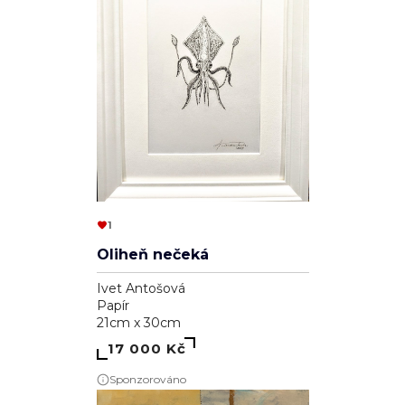
1
Oliheň nečeká
Ivet Antošová
Papír
21cm x 30cm
17 000 Kč
Sponzorováno