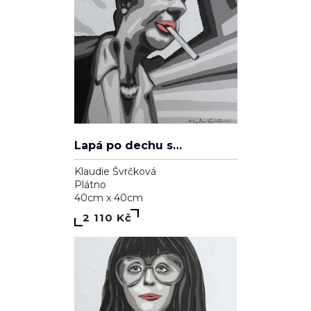
Lapá po dechu skrz zničené plíce
Klaudie Švrčková
Plátno
40cm x 40cm
2 110 Kč