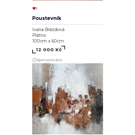
1
Poustevník
Ivana Brázdová
Plátno
100cm x 60cm
12 000 Kč
Sponzorováno