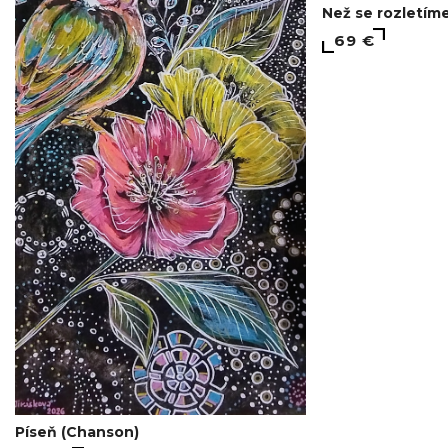
Než se rozletíme
69 €
Píseň (Chanson)