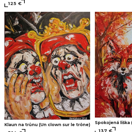
125 €
Spokojená liška 
Klaun na trůnu (Un clown sur le trône)
137 €