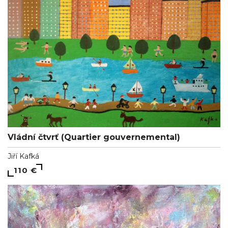
Vládní čtvrť (Quartier gouvernemental)
Jiří Kafká
110 €