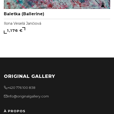
Baletka (Ballerine)
Ilona Veselá Jančiová
1,176 €
ORIGINAL GALLERY
+420 776 100 838
info@originalgallery.com
À PROPOS