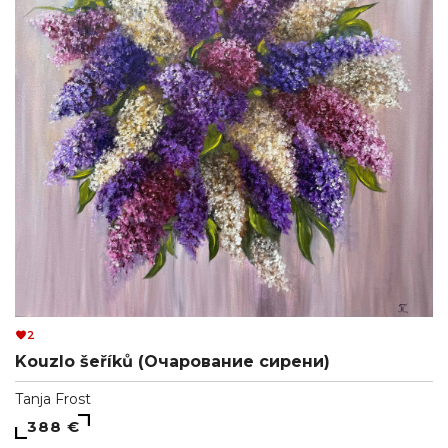
2
Kouzlo šeříků (Очарование сирени)
Tanja Frost
388 €