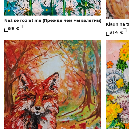
Než se rozletíme (Прежде чем мы взлетим)
Klaun na 
69 €
314 €