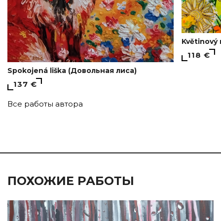
Květinový
118 €
Spokojená liška (Довольная лиса)
137 €
Все работы автора
ПОХОЖИЕ РАБОТЫ