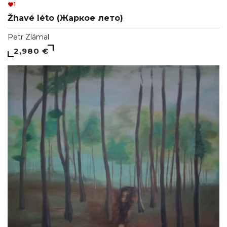
1
Žhavé léto (Жаркое лето)
Petr Zlámal
2,980 €