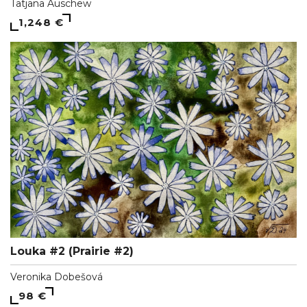
Tatjana Auschew
1,248 €
Louka #2 (Prairie #2)
Veronika Dobešová
98 €