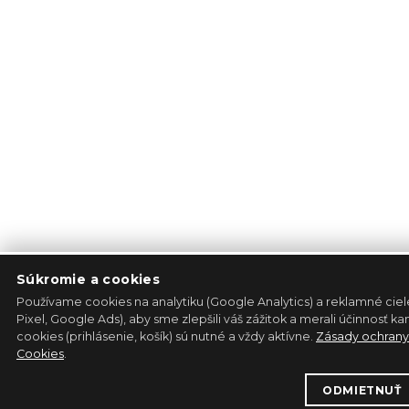
Súkromie a cookies
Používame cookies na analytiku (Google Analytics) a reklamné cie
Pixel, Google Ads), aby sme zlepšili váš zážitok a merali účinnosť 
cookies (prihlásenie, košík) sú nutné a vždy aktívne.
Zásady ochrany
Cookies
.
ODMIETNUŤ