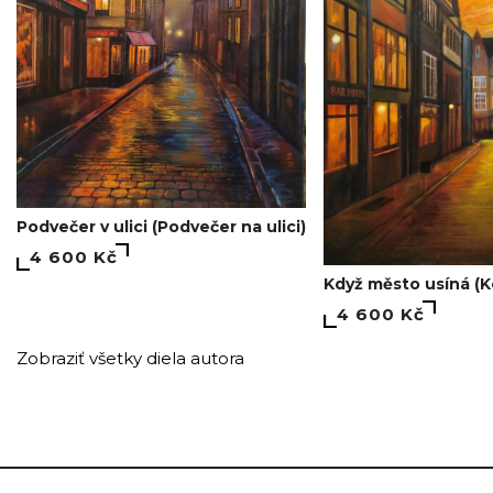
Podvečer v ulici (Podvečer na ulici)
4 600 Kč
Když město usíná (
4 600 Kč
Zobraziť všetky diela autora