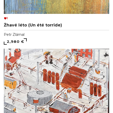
1
Žhavé léto (Un été torride)
Petr Zlámal
2,980 €