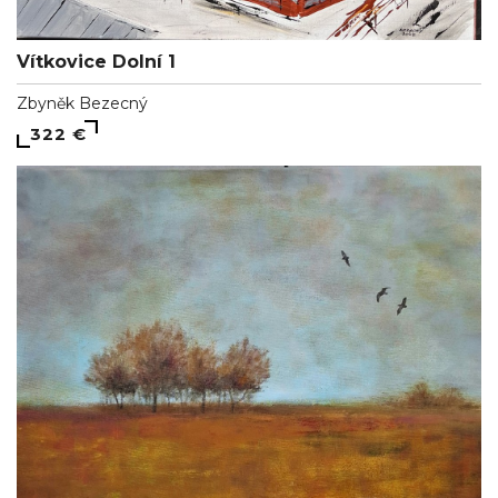
Vítkovice Dolní 1
Zbyněk Bezecný
322 €