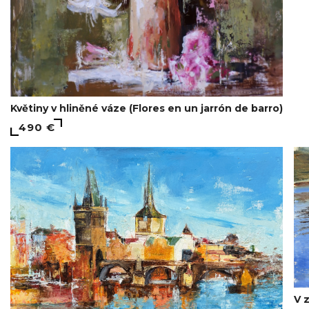
Květiny v hliněné váze (Flores en un jarrón de barro)
490 €
V 