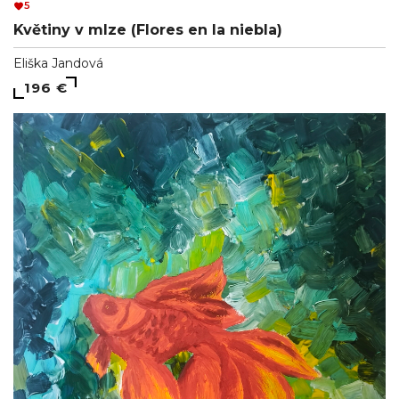
5
Květiny v mlze (Flores en la niebla)
Eliška Jandová
196 €