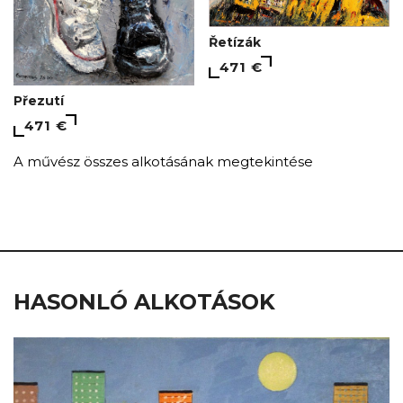
Řetízák
471 €
Přezutí
471 €
A művész összes alkotásának megtekintése
HASONLÓ ALKOTÁSOK