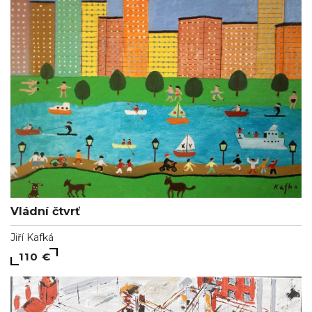
Vládní čtvrť
Jiří Kafká
110 €