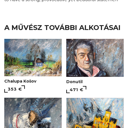
A MŰVÉSZ TOVÁBBI ALKOTÁSAI
Chalupa Košov
Donutil
353 €
471 €