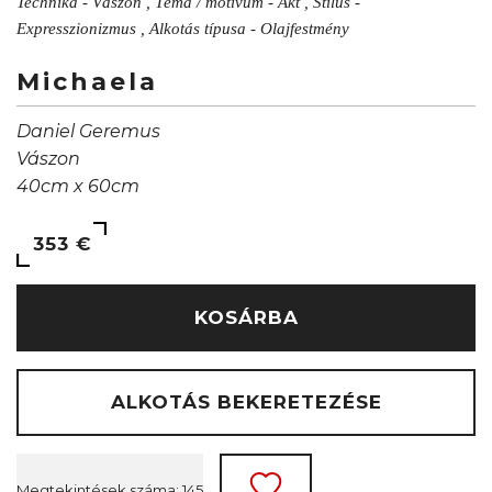
Technika - Vászon , Téma / motívum - Akt , Stílus -
Expresszionizmus , Alkotás típusa - Olajfestmény
Michaela
Daniel Geremus
Vászon
40cm x 60cm
353 €
KOSÁRBA
ALKOTÁS BEKERETEZÉSE
Megtekintések száma: 145