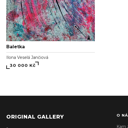
Baletka
Ilona Veselá Jančiová
30 000 Kč
O NÁ
ORIGINAL GALLERY
Kam 