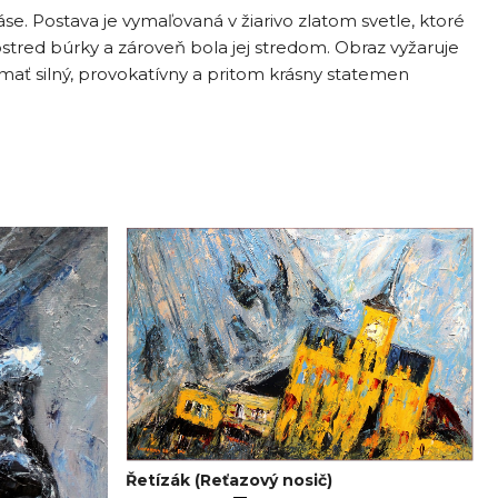
se. Postava je vymaľovaná v žiarivo zlatom svetle, ktoré
ostred búrky a zároveň bola jej stredom. Obraz vyžaruje
mať silný, provokatívny a pritom krásny statemen
Řetízák (Reťazový nosič)