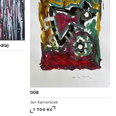
dľa)
008
Jan Kameníček
1 700 Kč