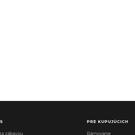
S
PRE KUPUJÚCICH
za zábavou
Rámovanie