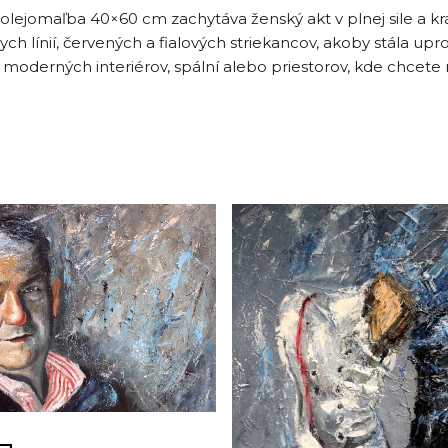
 olejomaľba 40×60 cm zachytáva ženský akt v plnej sile a krá
h línií, červených a fialových striekancov, akoby stála upr
moderných interiérov, spální alebo priestorov, kde chcete 