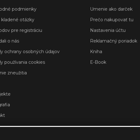
odné podmienky
Umenie ako darček
 kladené otázky
Prečo nakupovať tu
odov pre registráciu
Nastavenia účtu
ali o nás
Reklamačný poriadok
y ochrany osobných údajov
Kniha
y používania cookies
E-Book
nie zneužitia
jekte
rafia
kt