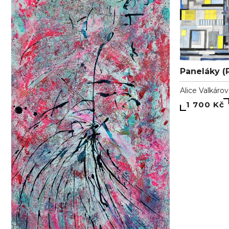
Paneláky (
Alice Valkáro
1 700 Kč