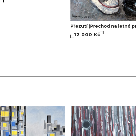
č
Přezutí (Prechod na letné 
12 000 Kč