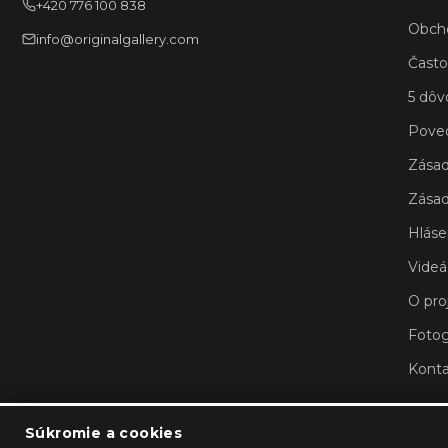
+420 776 100 838
Obch
info@originalgallery.com
Často
5 dôv
Poved
Zásad
Zásad
Hláse
Videá
O pro
Fotog
Konta
Súkromie a cookies