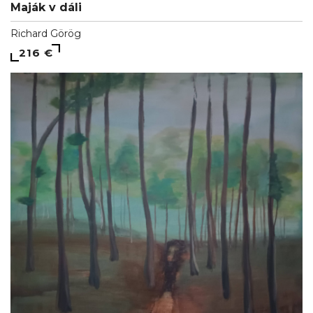
Maják v dáli
Richard Görög
216 €