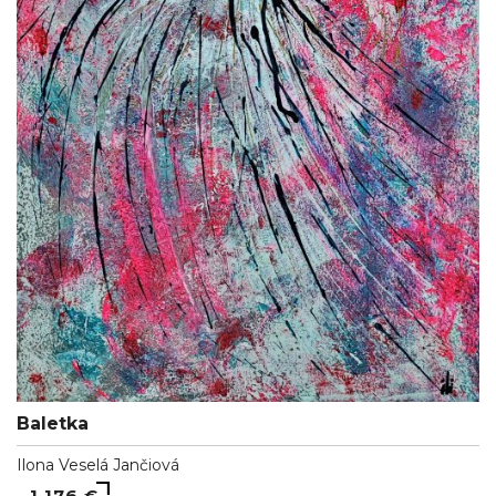
Baletka
Ilona Veselá Jančiová
1,176 €