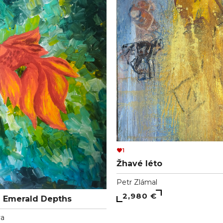
1
Žhavé léto
Petr Zlámal
2,980 €
 Emerald Depths
va