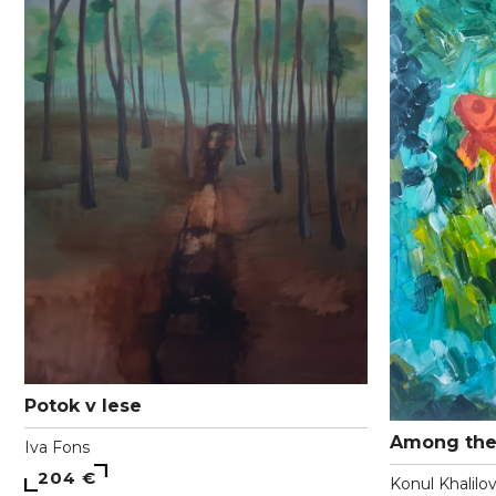
Potok v lese
Among the
Iva Fons
204 €
Konul Khalilo