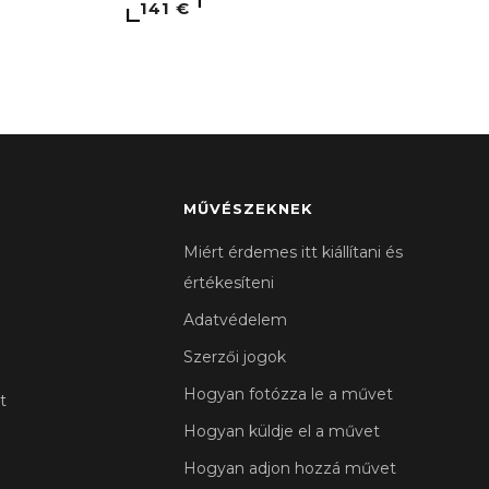
141 €
MŰVÉSZEKNEK
Miért érdemes itt kiállítani és
értékesíteni
Adatvédelem
Szerzői jogok
Hogyan fotózza le a művet
t
Hogyan küldje el a művet
Hogyan adjon hozzá művet