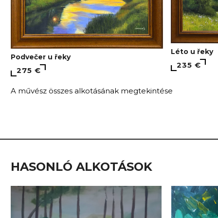
Léto u řeky
Podvečer u řeky
235 €
275 €
A művész összes alkotásának megtekintése
HASONLÓ ALKOTÁSOK