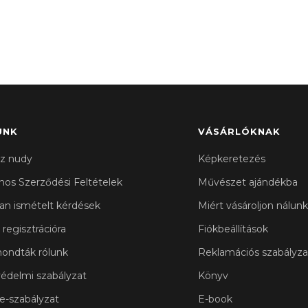
UNK
VÁSÁRLÓKNAK
z nudy
Képkeretezés
ános Szerződési Feltételek
Művészet ajándékba
an ismételt kérdések
Miért vásároljon nálunk
 regisztrációra
Fiókbeállítások
ondták rólunk
Reklamációs szabályza
édelmi szabályzat
Könyv
e-szabályzat
E-book