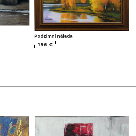
Podzimní nálada
196 €