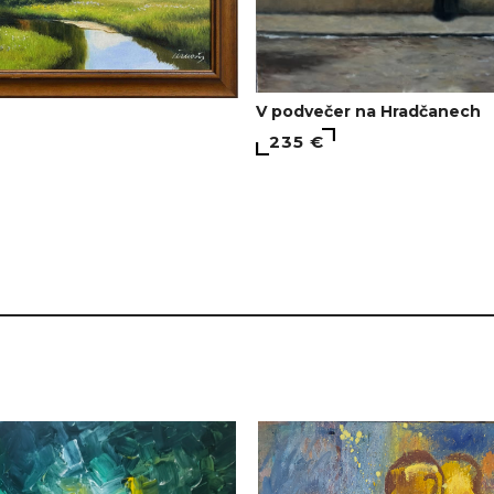
V podvečer na Hradčanech
235 €