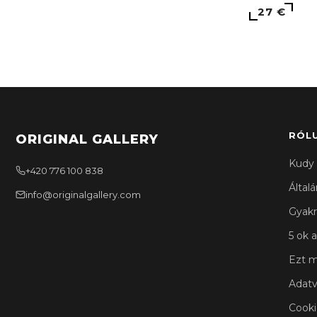
27 €
RÓL
ORIGINAL GALLERY
Kudy 
+420 776 100 838
Által
info@originalgallery.com
Gyakr
5 ok a
Ezt m
Adatv
Cooki