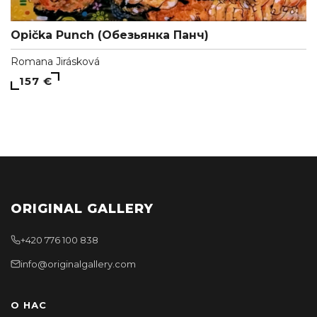
Opička Punch (Обезьянка Панч)
Romana Jirásková
157 €
ORIGINAL GALLERY
+420 776 100 838
info@originalgallery.com
О НАС