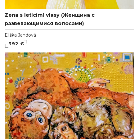
Zena s letícími vlasy (Женщина с
развевающимися волосами)
Eliška Jandová
392 €