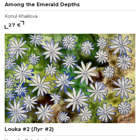
Among the Emerald Depths
Konul Khalilova
27 €
Louka #2 (Луг #2)