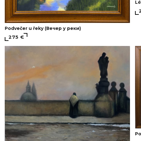
Lé
Podvečer u řeky (Вечер у реки)
275 €
Po