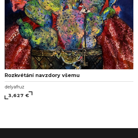
Rozkvétání navzdory všemu
delyafruz
3,627 €