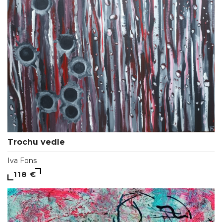
Trochu vedle
Iva Fons
118 €