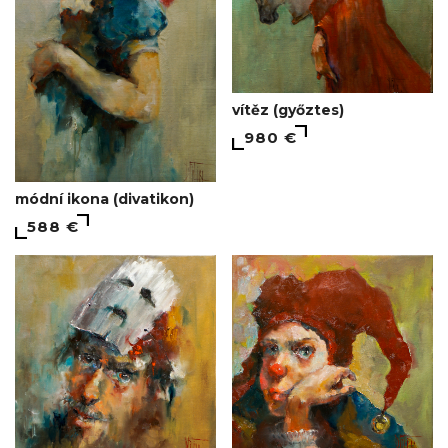
vítěz (győztes)
980 €
módní ikona (divatikon)
588 €