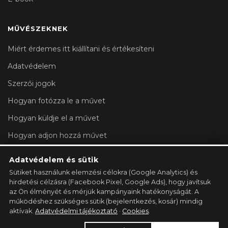
MŰVÉSZEKNEK
Miért érdemes itt kiállítani és értékesíteni
Adatvédelem
Szerzői jogok
Hogyan fotózza le a művet
Hogyan küldje el a művet
Hogyan adjon hozzá művet
Fiókbeállítások
Adatvédelem és sütik
Sütiket használunk elemzési célokra (Google Analytics) és
GALÉRIA REGISZTRÁLÁSA →
hirdetési célzásra (Facebook Pixel, Google Ads), hogy javítsuk
az Ön élményét és mérjük kampányaink hatékonyságát. A
működéshez szükséges sütik (bejelentkezés, kosár) mindig
aktívak.
Adatvédelmi tájékoztató
·
Cookies
.