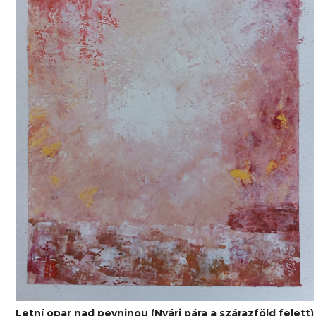
Letní opar nad pevninou (Nyári pára a szárazföld felett)