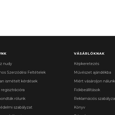
UNK
VÁSÁRLÓKNAK
z nudy
Képkeretezés
ános Szerződési Feltételek
Művészet ajándékba
an ismételt kérdések
Miért vásároljon nálunk
 regisztrációra
Fiókbeállítások
ondták rólunk
Reklamációs szabályza
édelmi szabályzat
Könyv