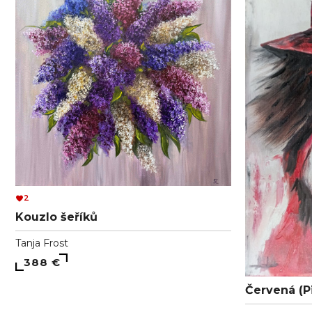
2
Kouzlo šeříků
Tanja Frost
388 €
Červená (P