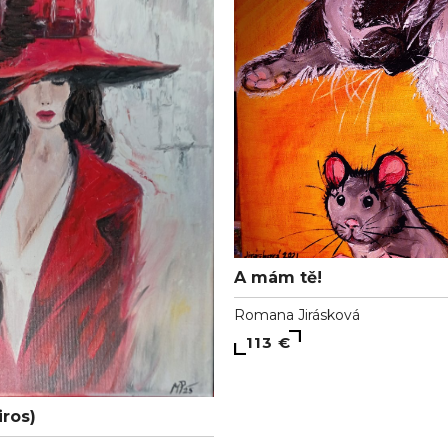
A mám tě!
Romana Jirásková
113 €
iros)