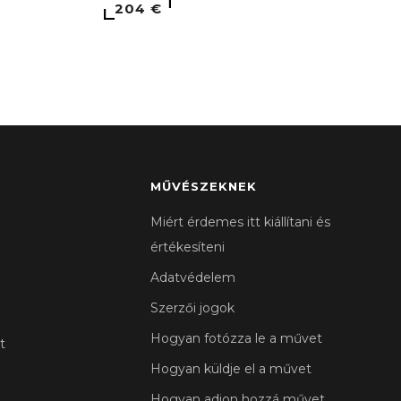
204 €
MŰVÉSZEKNEK
Miért érdemes itt kiállítani és
értékesíteni
Adatvédelem
Szerzői jogok
Hogyan fotózza le a művet
t
Hogyan küldje el a művet
Hogyan adjon hozzá művet