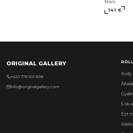
Moni
141 €
RÓL
ORIGINAL GALLERY
Kudy 
+420 776 100 838
Által
info@originalgallery.com
Gyakr
5 ok a
Ezt m
Adatv