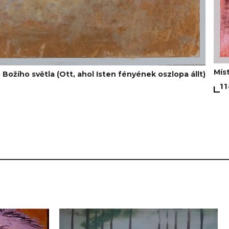
Mís
 Božího světla (Ott, ahol Isten fényének oszlopa állt)
1