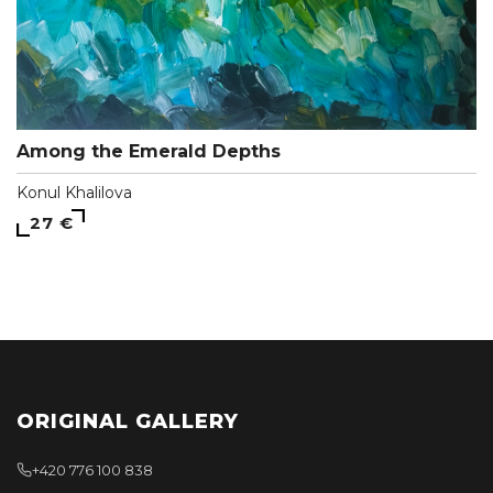
Among the Emerald Depths
Konul Khalilova
27 €
ORIGINAL GALLERY
+420 776 100 838