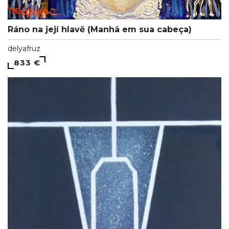
Ráno na její hlavě (Manhã em sua cabeça)
delyafruz
833 €