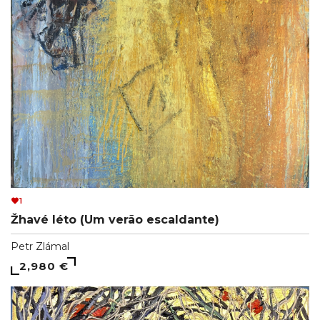
1
Žhavé léto (Um verão escaldante)
Petr Zlámal
2,980 €