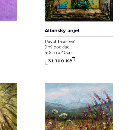
Albínsky anjel
Pavol Tarasovič
Jiný podklad
40cm x 40cm
31 100 Kč