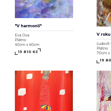
"V harmonii"
V roku
Eva Ova
Plátno
Ľudovít 
40cm x 40cm
Plátno
15 810 Kč
70cm x
19 8