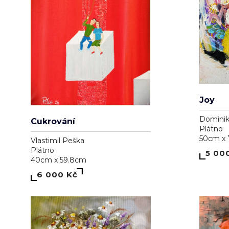
Joy
Dominik
Cukrování
Plátno
50cm x
Vlastimil Peška
Plátno
5 00
40cm x 59.8cm
6 000 Kč