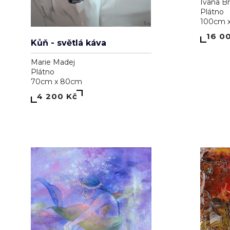
Ivana B
Plátno
100cm 
16 0
Kůň - světlá káva
Marie Madej
Plátno
70cm x 80cm
4 200 Kč