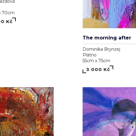
rázdová
x 70cm
00 Kč
The morning after
Dominika Brynzej
Plátno
55cm x 75cm
3 000 Kč