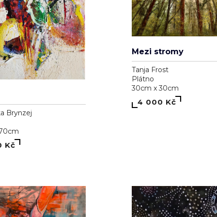
Mezi stromy
Tanja Frost
Plátno
30cm x 30cm
4 000 Kč
a Brynzej
 70cm
0 Kč