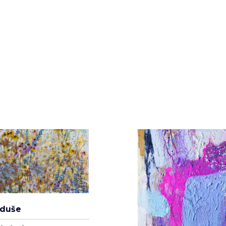
Kamila Hajdušková
Dřevo
 60cm
50cm x 40cm
00 Kč
28 000 Kč
 duše