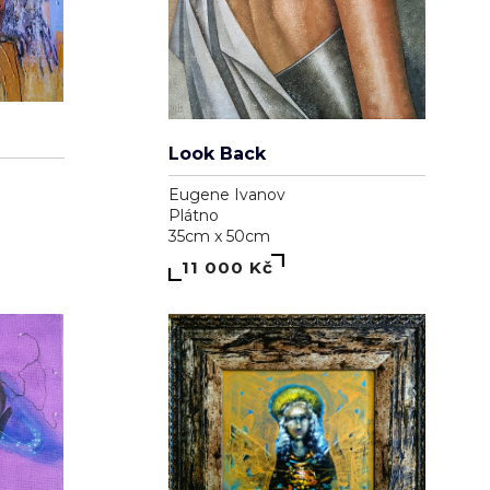
Look Back
Eugene Ivanov
Plátno
35cm x 50cm
11 000 Kč