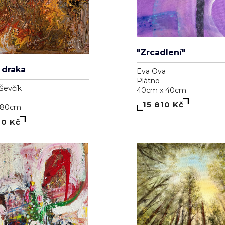
"Zrcadlení"
 draka
Eva Ova
Plátno
Ševčík
40cm x 40cm
15 810 Kč
 80cm
00 Kč