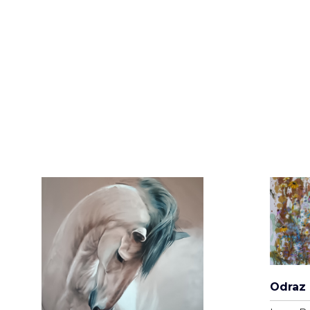
Plátno
80cm x
2
13 0
Dotek slunce
Michala Jirousková
Plátno
80cm x 100cm
16 000 Kč
Odraz