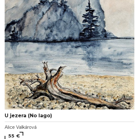
U jezera (No lago)
Alice Valkárová
55 €