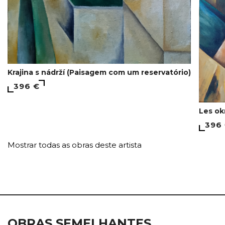
Krajina s nádrží (Paisagem com um reservatório)
396 €
Les ok
396
Mostrar todas as obras deste artista
OBRAS SEMELHANTES