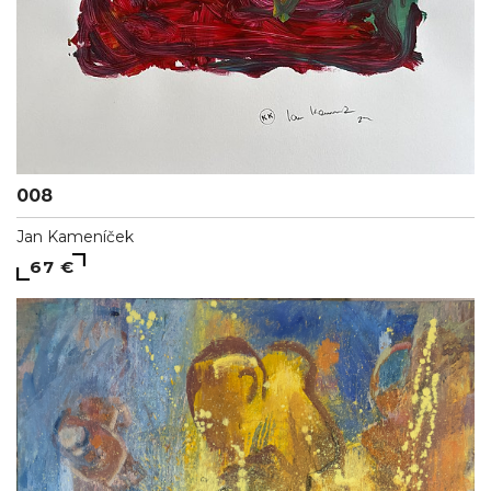
008
Jan Kameníček
67 €