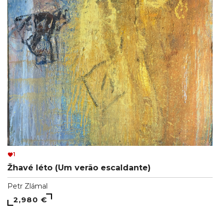
1
Žhavé léto (Um verão escaldante)
Petr Zlámal
2,980 €