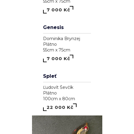
A garden inside me
Dominika Brynzej
Plátno
55cm x 75cm
7 000 Kč