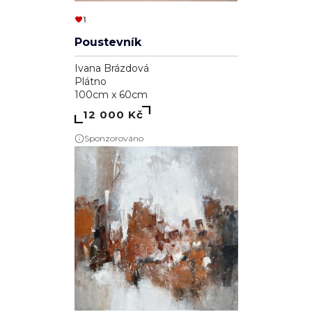
1
Poustevník
Ivana Brázdová
Plátno
100cm x 60cm
12 000 Kč
Sponzorováno