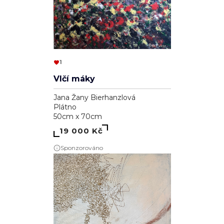
1
Vlčí máky
Jana Žany Bierhanzlová
Plátno
50cm x 70cm
19 000 Kč
Sponzorováno