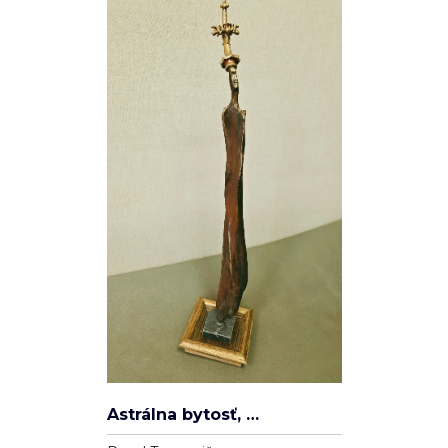
Spleť
Ľudovít Ševčík
Plátno
100cm x 80cm
22 000 Kč