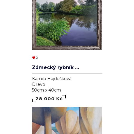
2
Zámecký rybník v Lednici
Kamila Hajdušková
Dřevo
50cm x 40cm
28 000 Kč