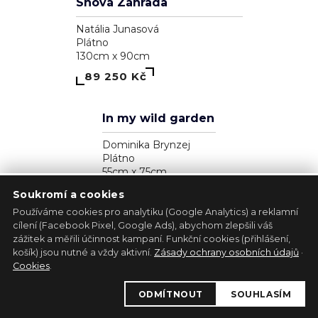
Zjavenie archanjela
Pavol Tarasovič
Dřevo
17cm x 35cm
39 300 Kč
Soukromí a cookies
Používáme cookies pro analytiku (Google Analytics) a reklamní
cílení (Facebook Pixel, Google Ads), abychom zlepšili váš
zážitek a měřili účinnost kampaní. Funkční cookies (přihlášení,
1
košík) jsou nutné a vždy aktivní.
Zásady ochrany osobních údajů
·
Kůň - bílá lucernička
Cookies
.
Marie Madej
ODMÍTNOUT
SOUHLASÍM
Plátno