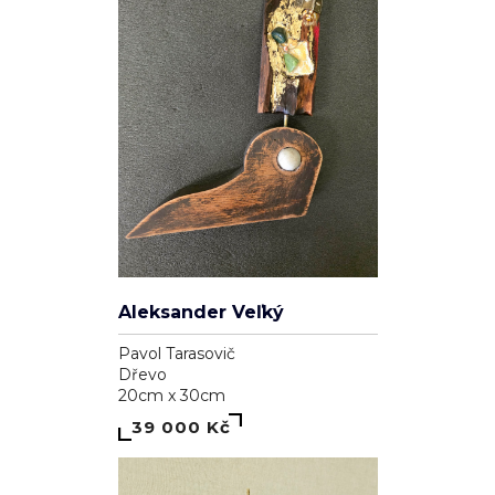
Genesis
Dominika Brynzej
Plátno
55cm x 75cm
7 000 Kč