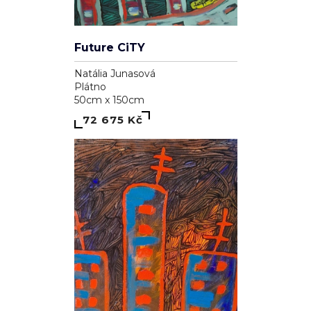
Future CiTY
Natália Junasová
Plátno
50cm x 150cm
72 675 Kč