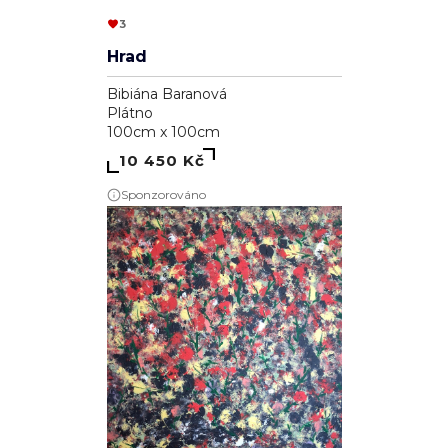
3
Hrad
Bibiána Baranová
Plátno
100cm x 100cm
10 450 Kč
Sponzorováno