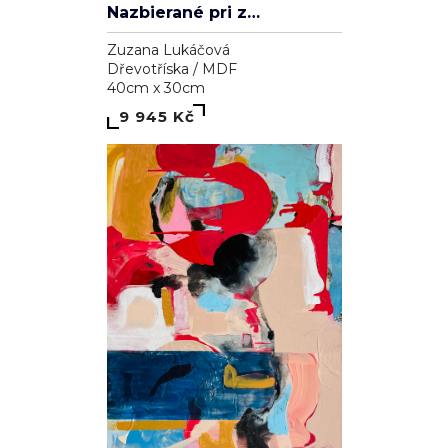
Nazbierané pri západe slnka
Zuzana Lukáčová
Dřevotříska / MDF
40cm x 30cm
9 945 Kč