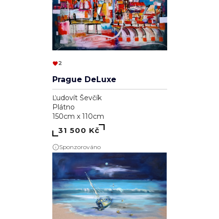
2
Prague DeLuxe
Ľudovít Ševčík
Plátno
150cm x 110cm
31 500 Kč
Sponzorováno