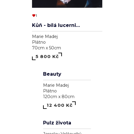
Astrálna bytosť, ktorá má cnosť
Pavol Tarasovič
Dřevo
15cm x 74cm