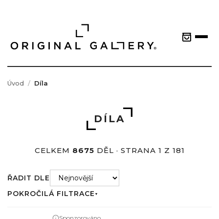
Úvod
Díla
DÍLA
CELKEM
8675
DĚL · STRANA 1 Z 181
ŘADIT DLE
POKROČILÁ FILTRACE
▼
Sponzorováno