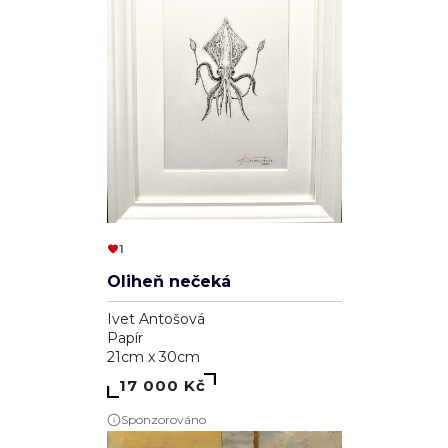
1
Oliheň nečeká
Ivet Antošová
Papír
21cm x 30cm
17 000 Kč
Sponzorováno