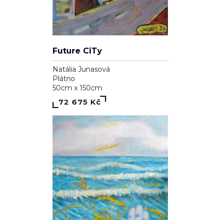
Future CiTy
Natália Junasová
Plátno
50cm x 150cm
72 675 Kč