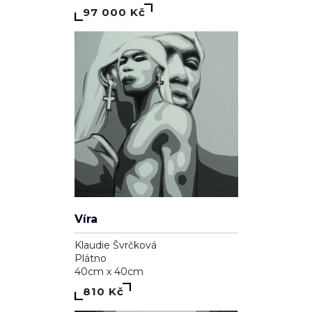
97 000 Kč
Víra
Klaudie Švrčková
Plátno
40cm x 40cm
810 Kč