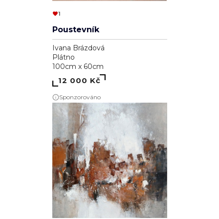
1
Poustevník
Ivana Brázdová
Plátno
100cm x 60cm
12 000 Kč
Sponzorováno