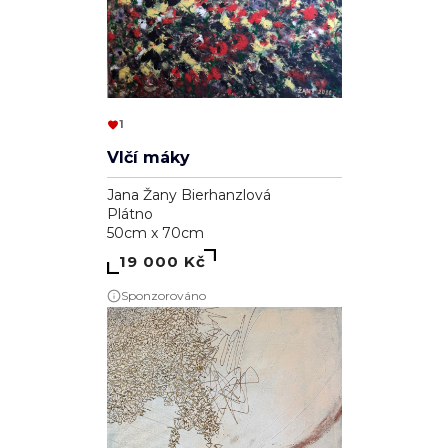
1
Vlčí máky
Jana Žany Bierhanzlová
Plátno
50cm x 70cm
19 000 Kč
Sponzorováno