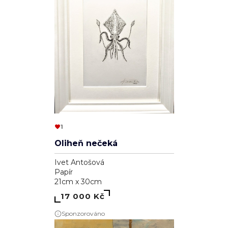
1
Oliheň nečeká
Ivet Antošová
Papír
21cm x 30cm
17 000 Kč
Sponzorováno