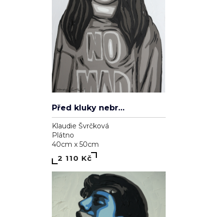
Před kluky nebrečím
Klaudie Švrčková
Plátno
40cm x 50cm
2 110 Kč