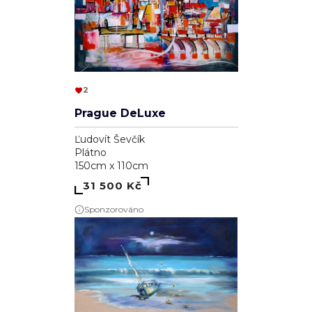
2
Prague DeLuxe
Ľudovít Ševčík
Plátno
150cm x 110cm
31 500 Kč
Sponzorováno