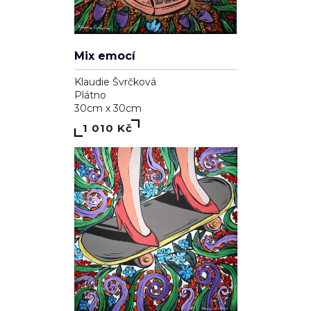
Mix emocí
Klaudie Švrčková
Plátno
30cm x 30cm
1 010 Kč