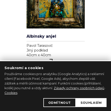
Eva Ova
Plátno
40cm x 40cm
15 810 Kč
Soukromí a cookies
Používáme cookies pro analytiku (Google Analytics) a reklamní
cílení (Facebook Pixel, Google Ads), abychom zlepšili váš
zážitek a měřili účinnost kampaní. Funkční cookies (přihlášení,
košík) jsou nutné a vždy aktivní.
Zásady ochrany osobních údajů
·
Cookies
.
Albínsky anjel
ODMÍTNOUT
SOUHLASÍM
Pavol Tarasovič
Jiný podklad