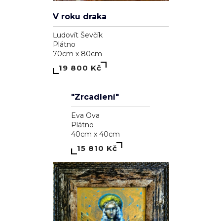
V roku draka
Ľudovít Ševčík
Plátno
70cm x 80cm
19 800 Kč
"Zrcadlení"