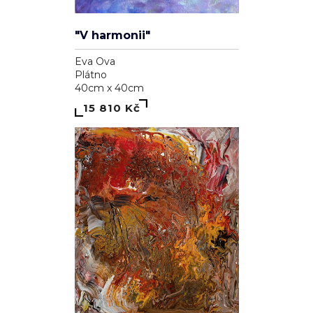
"V harmonii"
Eva Ova
Plátno
40cm x 40cm
15 810 Kč