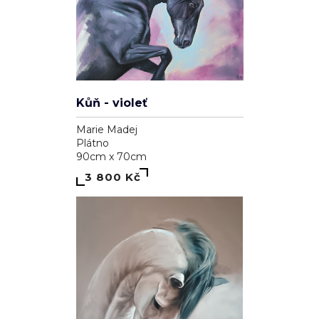
Kůň - violeť
Marie Madej
Plátno
90cm x 70cm
3 800 Kč