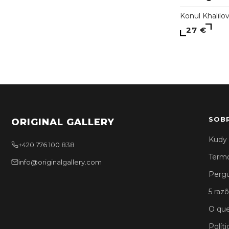
Konul Khalilo
27 €
SOB
ORIGINAL GALLERY
Kudy 
+420 776 100 838
Termo
info@originalgallery.com
Pergu
5 razõ
O que
Polít