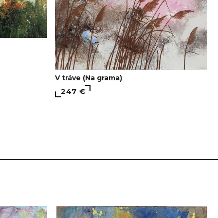
V tráve (Na grama)
247 €