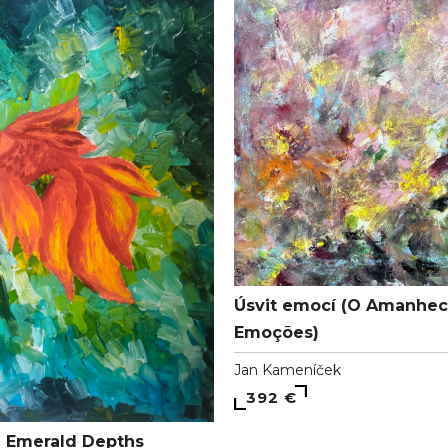
Úsvit emocí (O Amanhec
Emoções)
Jan Kameníček
392 €
 Emerald Depths