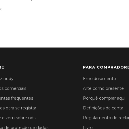
va
RE
PARA COMPRADOR
z nudy
Emolduramento
s comerciais
Arte como presente
ntas frequentes
Porquê comprar aqui
es para se registar
Definições da conta
 dizem sobre nós
Regulamento de recl
ica de proteção de dados
Livro