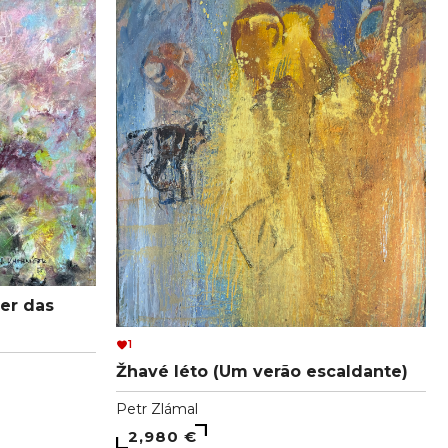
er das
1
Žhavé léto (Um verão escaldante)
Petr Zlámal
2,980 €