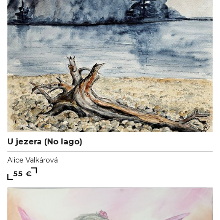
U jezera (No lago)
Alice Valkárová
55 €