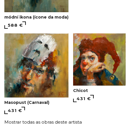
módní ikona (ícone da moda)
588 €
Chicot
431 €
Мasopust (Carnaval)
431 €
Mostrar todas as obras deste artista